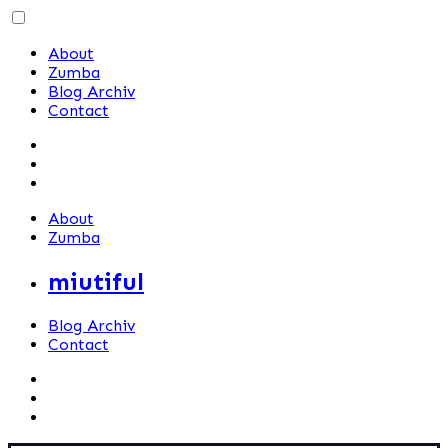
Skip
to
About
content
Zumba
Blog Archiv
Contact
About
Zumba
miutiful
Blog Archiv
Contact