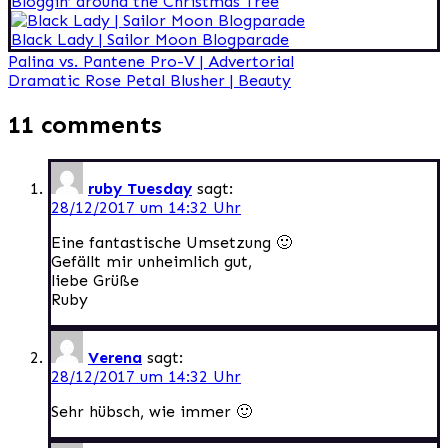
Bloggin’ around the Christmas Tree
Black Lady | Sailor Moon Blogparade
Beitragsnavigation
Palina vs. Pantene Pro-V | Advertorial
Dramatic Rose Petal Blusher | Beauty
11 comments
ruby Tuesday
sagt:
28/12/2017 um 14:32 Uhr
Eine fantastische Umsetzung 🙂
Gefällt mir unheimlich gut,
liebe Grüße
Ruby
Verena
sagt:
28/12/2017 um 14:32 Uhr
Sehr hübsch, wie immer 🙂