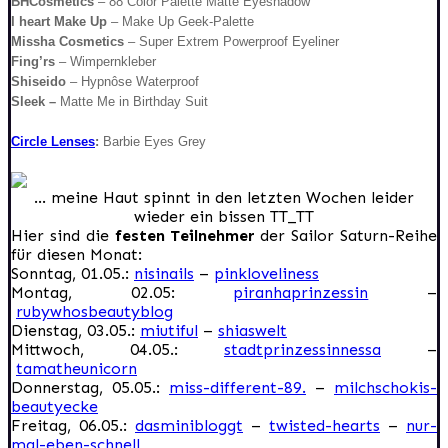
BHCosmetics
–
88 Color Palette Matte Eyeshadow
I heart Make Up
– Make Up Geek-Palette
Missha Cosmetics
– Super Extrem Powerproof Eyeliner
Fing’rs
– Wimpernkleber
Shiseido
– Hypnôse Waterproof
Sleek –
Matte Me in Birthday Suit
Circle Lenses
:
Barbie Eyes Grey
… meine Haut spinnt in den letzten Wochen leider
wieder ein bissen TT_TT
Hier sind die
festen Teilnehmer
der Sailor Saturn-Reihe
für diesen Monat:
Sonntag, 01.05.:
nisinails
–
pinkloveliness
Montag, 02.05:
piranhaprinzessin
–
rubywhosbeautyblog
Dienstag, 03.05.:
miutiful
–
shiaswelt
Mittwoch, 04.05.:
stadtprinzessinnessa
–
tamatheunicorn
Donnerstag, 05.05.:
miss-different-89.
–
milchschokis-
beautyecke
Freitag, 06.05.:
dasminibloggt
–
twisted-hearts
–
nur-
mal-eben-schnell