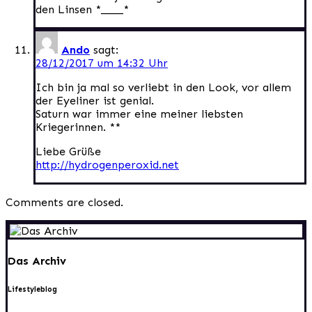
den Linsen *____*
Ando
sagt:
28/12/2017 um 14:32 Uhr
Ich bin ja mal so verliebt in den Look, vor allem
der Eyeliner ist genial.
Saturn war immer eine meiner liebsten
Kriegerinnen. **
Liebe Grüße
http://hydrogenperoxid.net
Comments are closed.
Das Archiv
Lifestyleblog