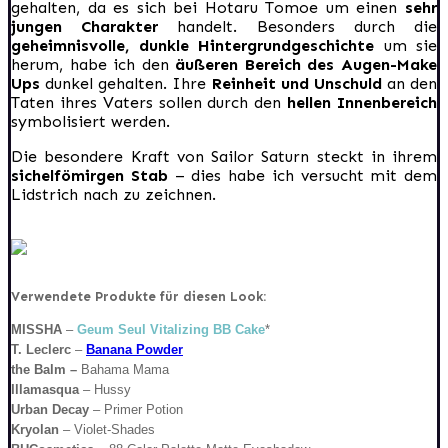
gehalten, da es sich bei Hotaru Tomoe um einen
sehr
jungen Charakter
handelt. Besonders durch die
geheimnisvolle, dunkle Hintergrundgeschichte
um sie
herum, habe ich den
äußeren Bereich des Augen-Make
Ups
dunkel gehalten. Ihre
Reinheit und Unschuld
an den
Taten ihres Vaters sollen durch den
hellen Innenbereich
symbolisiert werden.
Die besondere Kraft von Sailor Saturn steckt in ihrem
sichelfömirgen Stab
– dies habe ich versucht mit dem
Lidstrich nach zu zeichnen.
Verwendete Produkte für diesen Look:
MISSHA
–
Geum Seul Vitalizing BB Cake
*
T. Leclerc
–
Banana Powder
the Balm –
Bahama Mama
Illamasqua
– Hussy
Urban Decay
– Primer Potion
Kryolan
– Violet-Shades