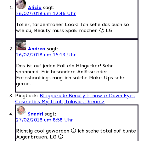
Alicia
sagt:
26/02/2018 um 12:46 Uhr
Toller, farbenfroher Look! Ich sehe das auch so
wie du, Beauty muss Spaß machen 🙂 LG
Andrea
sagt:
26/02/2018 um 15:13 Uhr
Das ist auf jeden Fall ein Hingucker! Sehr
spannend. Für besondere Anlässe oder
Fotoshootings mag ich solche Make-Ups sehr
gerne.
Pingback:
Blogparade Beauty is now // Dawn Eyes
Cosmetics Mystical | Talasias Dreamz
Sandri
sagt:
27/02/2018 um 8:58 Uhr
Richtig cool geworden 🙂 ich stehe total auf bunte
Augenbrauen. LG 🙂