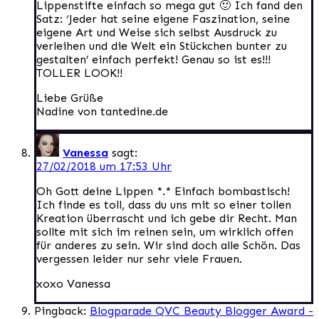
Lippenstifte einfach so mega gut 🙂 Ich fand den
Satz: ‘Jeder hat seine eigene Faszination, seine
eigene Art und Weise sich selbst Ausdruck zu
verleihen und die Welt ein Stückchen bunter zu
gestalten’ einfach perfekt! Genau so ist es!!!
TOLLER LOOK!!
Liebe Grüße
Nadine von tantedine.de
Vanessa
sagt:
27/02/2018 um 17:53 Uhr
Oh Gott deine Lippen *.* Einfach bombastisch!
Ich finde es toll, dass du uns mit so einer tollen
Kreation überrascht und ich gebe dir Recht. Man
sollte mit sich im reinen sein, um wirklich offen
für anderes zu sein. Wir sind doch alle Schön. Das
vergessen leider nur sehr viele Frauen.
xoxo Vanessa
Pingback:
Blogparade QVC Beauty Blogger Award -