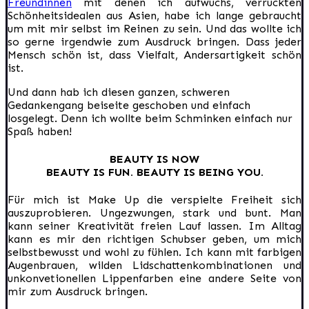
Freundinnen
mit denen ich aufwuchs, verrückten
Schönheitsidealen aus Asien, habe ich lange gebraucht
um mit mir selbst im Reinen zu sein. Und das wollte ich
so gerne irgendwie zum Ausdruck bringen. Dass jeder
Mensch schön ist, dass Vielfalt, Andersartigkeit schön
ist.
Und dann hab ich diesen ganzen, schweren
Gedankengang beiseite geschoben und einfach
losgelegt. Denn ich wollte beim Schminken einfach nur
Spaß haben!
BEAUTY IS NOW
BEAUTY IS FUN. BEAUTY IS BEING YOU.
Für mich ist Make Up die verspielte Freiheit sich
auszuprobieren. Ungezwungen, stark und bunt. Man
kann seiner Kreativität freien Lauf lassen. Im Alltag
kann es mir den richtigen Schubser geben, um mich
selbstbewusst und wohl zu fühlen. Ich kann mit farbigen
Augenbrauen, wilden Lidschattenkombinationen und
unkonvetionellen Lippenfarben eine andere Seite von
mir zum Ausdruck bringen.