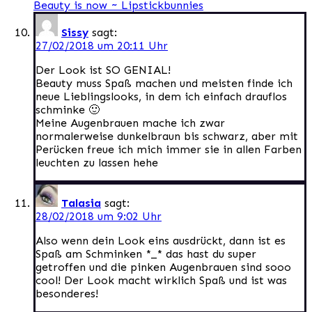
Beauty is now ~ Lipstickbunnies
Sissy
sagt:
27/02/2018 um 20:11 Uhr
Der Look ist SO GENIAL!
Beauty muss Spaß machen und meisten finde ich
neue Lieblingslooks, in dem ich einfach drauflos
schminke 🙂
Meine Augenbrauen mache ich zwar
normalerweise dunkelbraun bis schwarz, aber mit
Perücken freue ich mich immer sie in allen Farben
leuchten zu lassen hehe
Talasia
sagt:
28/02/2018 um 9:02 Uhr
Also wenn dein Look eins ausdrückt, dann ist es
Spaß am Schminken *_* das hast du super
getroffen und die pinken Augenbrauen sind sooo
cool! Der Look macht wirklich Spaß und ist was
besonderes!