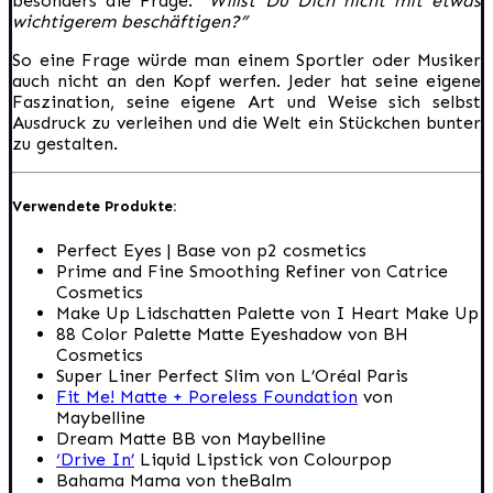
besonders die Frage:
“Willst Du Dich nicht mit etwas
wichtigerem beschäftigen?”
So eine Frage würde man einem Sportler oder Musiker
auch nicht an den Kopf werfen. Jeder hat seine eigene
Faszination, seine eigene Art und Weise sich selbst
Ausdruck zu verleihen und die Welt ein Stückchen bunter
zu gestalten.
Verwendete Produkte:
Perfect Eyes | Base von p2 cosmetics
Prime and Fine Smoothing Refiner von Catrice
Cosmetics
Make Up Lidschatten Palette von I Heart Make Up
88 Color Palette Matte Eyeshadow von BH
Cosmetics
Super Liner Perfect Slim von L’Oréal Paris
Fit Me! Matte + Poreless Foundation
von
Maybelline
Dream Matte BB von Maybelline
‘Drive In’
Liquid Lipstick von Colourpop
Bahama Mama von theBalm