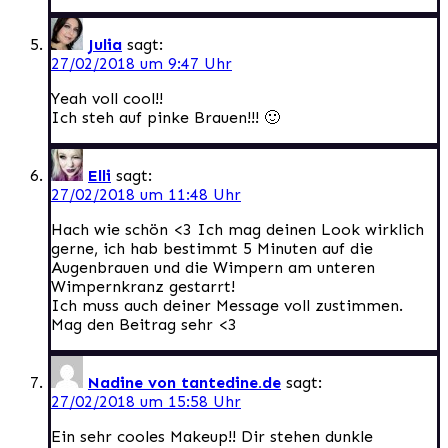
Julia
sagt:
27/02/2018 um 9:47 Uhr
Yeah voll cool!!
Ich steh auf pinke Brauen!!! 🙂
Elli
sagt:
27/02/2018 um 11:48 Uhr
Hach wie schön <3 Ich mag deinen Look wirklich
gerne, ich hab bestimmt 5 Minuten auf die
Augenbrauen und die Wimpern am unteren
Wimpernkranz gestarrt!
Ich muss auch deiner Message voll zustimmen.
Mag den Beitrag sehr <3
Nadine von tantedine.de
sagt:
27/02/2018 um 15:58 Uhr
Ein sehr cooles Makeup!! Dir stehen dunkle