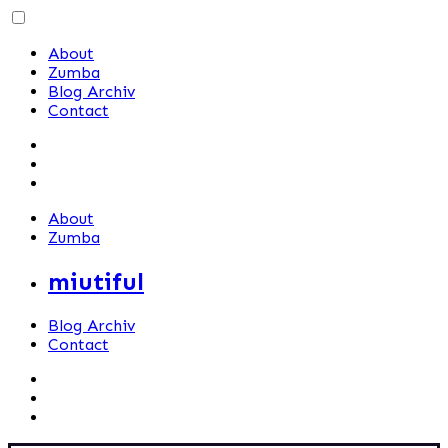
Skip
to
About
content
Zumba
Blog Archiv
Contact
About
Zumba
miutiful
Blog Archiv
Contact