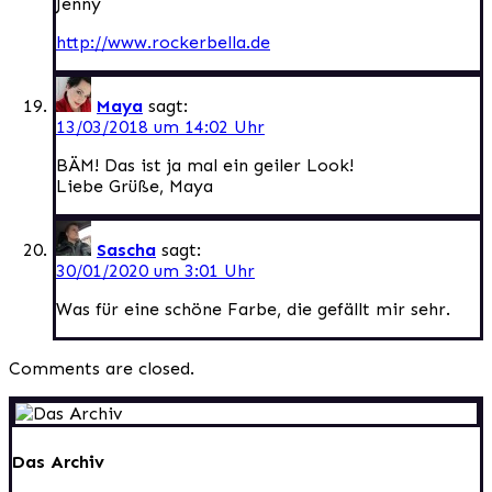
Jenny
http://www.rockerbella.de
Maya
sagt:
13/03/2018 um 14:02 Uhr
BÄM! Das ist ja mal ein geiler Look!
Liebe Grüße, Maya
Sascha
sagt:
30/01/2020 um 3:01 Uhr
Was für eine schöne Farbe, die gefällt mir sehr.
Comments are closed.
Das Archiv