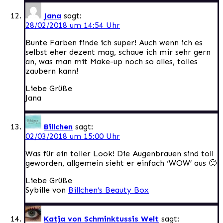
Jana
sagt:
28/02/2018 um 14:54 Uhr
Bunte Farben finde ich super! Auch wenn ich es
selbst eher dezent mag, schaue ich mir sehr gern
an, was man mit Make-up noch so alles, tolles
zaubern kann!
Liebe Grüße
Jana
Billchen
sagt:
02/03/2018 um 15:00 Uhr
Was für ein toller Look! Die Augenbrauen sind toll
geworden, allgemein sieht er einfach ‘WOW’ aus 🙂
Liebe Grüße
Sybille von
Billchen’s Beauty Box
Katja von Schminktussis Welt
sagt: