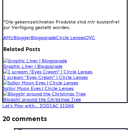
*Die gekennzeichneten Produkte sind mir kostenfrei
zur Verfügung gestellt worden.
AMU
Blogger
Blogparade
Circle Lenses
QVC
Related Posts
Graphic Liner | Blogparade
I scream “Eyes Cream” | Circle Lenses
Sailor Moon Eyes | Circle Lenses
Bloggin’ around the Christmas Tree
Beitragsnavigation
Let’s Play with… ZODIAC SIGNS
20 comments