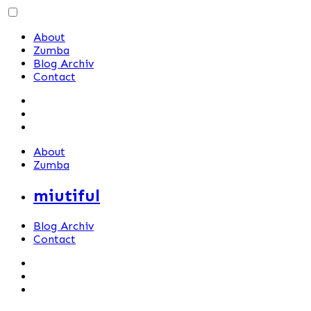
Skip
to
About
content
Zumba
Blog Archiv
Contact
About
Zumba
miutiful
Blog Archiv
Contact