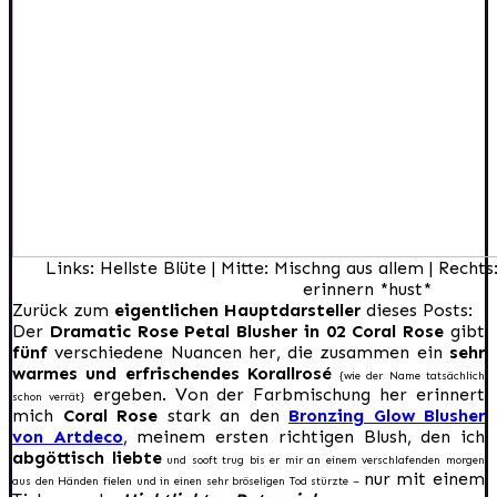
Links: Hellste Blüte | Mitte: Mischng aus allem | Rech
erinnern *hust*
Zurück zum
eigentlichen Hauptdarsteller
dieses Posts:
Der
Dramatic Rose Petal Blusher in 02 Coral Rose
gibt
fünf
verschiedene Nuancen her, die zusammen ein
sehr
warmes und erfrischendes Korallrosé
{wie der Name tatsächlich
ergeben. Von der Farbmischung her erinnert
schon verrät}
mich
Coral Rose
stark an den
Bronzing Glow Blusher
von Artdeco
, meinem ersten richtigen Blush, den ich
abgöttisch liebte
und sooft trug bis er mir an einem verschlafenden morgen
nur mit einem
aus den Händen fielen und in einen sehr bröseligen Tod stürzte –