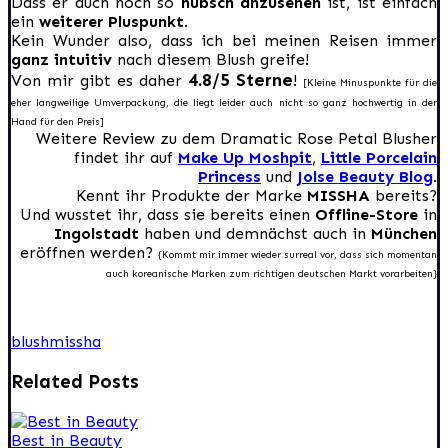
Dass er auch noch so
hübsch anzusehen
ist, ist einfach
ein
weiterer Pluspunkt
.
Kein Wunder also, dass ich bei meinen Reisen immer
ganz intuitiv
nach diesem Blush greife!
4.8/5 Sterne
Von mir gibt es daher
!
[Kleine Minuspunkte für die
eher langweilige Umverpackung, die liegt leider auch nicht so ganz hochwertig in der
Hand für den Preis]
Weitere Review zu dem Dramatic Rose Petal Blusher
findet ihr auf
Make Up Moshpit
,
Little Porcelain
Princess
und
Jolse Beauty Blog
.
Kennt ihr Produkte der Marke
MISSHA
bereits?
Und wusstet ihr, dass sie bereits einen
Offline-Store
in
Ingolstadt
haben und demnächst auch in
München
eröffnen werden?
{Kommt mir immer wieder surreal vor, dass sich momentan
auch koreanische Marken zum richtigen deutschen Markt vorarbeiten}
blush
missha
Related Posts
Best in Beauty