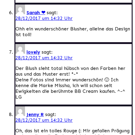
Sarah ❤
sagt:
28/12/2017 um 14:32 Uhr
Ohh ein wunderschöner Blusher, alleine das Design
ist toll!
lovely
sagt:
28/12/2017 um 14:32 Uhr
Der Blush sieht total hübsch von den Farben her
aus und das Muster erst! *-*
Deine Fotos sind immer wunderschön! 🙂 Ich
kenne die Marke Missha, ich will schon seit
Ewigkeiten die berühmte BB Cream kaufen. ^-^
LG
Jenny R
sagt:
28/12/2017 um 14:32 Uhr
Oh, das ist ein tolles Rouge (: Mir gefallen Prägung