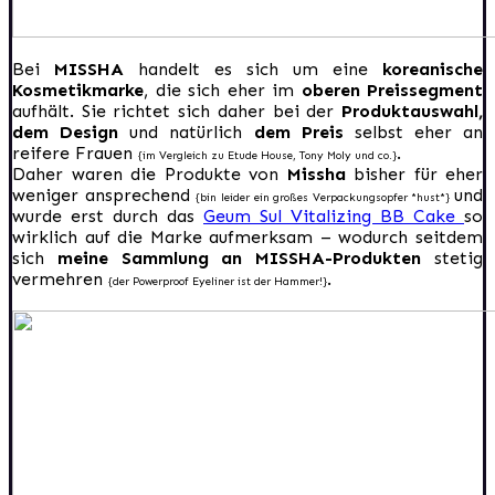
Bei
MISSHA
handelt es sich um eine
koreanische
Kosmetikmarke
, die sich eher im
oberen Preissegment
aufhält. Sie richtet sich daher bei der
Produktauswahl,
dem Design
und natürlich
dem Preis
selbst eher an
reifere Frauen
.
{im Vergleich zu Etude House, Tony Moly und co.}
Daher waren die Produkte von
Missha
bisher für eher
weniger ansprechend
und
{bin leider ein großes Verpackungsopfer *hust*}
wurde erst durch das
Geum Sul Vitalizing BB Cake
so
wirklich auf die Marke aufmerksam – wodurch seitdem
sich
meine Sammlung an MISSHA-Produkten
stetig
vermehren
.
{der Powerproof Eyeliner ist der Hammer!}