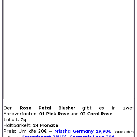
Den
Rose Petal Blusher
gibt es in zwei
Farbvarianten:
01 Pink Rose
und
02 Coral Rose
.
Inhalt:
7g
Haltbarkeit:
24 Monate
Preis: Um die 20€ –
Missha Germany 19,90€
(derzeit nicht
,
Koreadepart 23US$
,
Cosmetic Love 20€