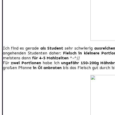
Ich find es gerade
als Student
sehr schwierig
ausreichen
angehenden Studenten daher:
Fleisch in kleinere Porti
meistens dann
für 4-5 Mahlzeiten
^-^//
Für
zwei Portionen
habe ich
ungefähr 150-200g Hähnbr
großen Pfanne
in Öl anbraten
bis das Fleisch gut durch i