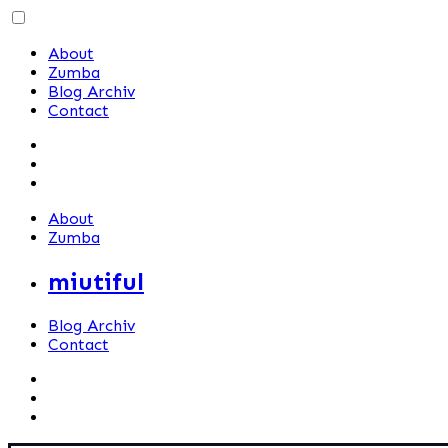
Skip
to
About
content
Zumba
Blog Archiv
Contact
About
Zumba
miutiful
Blog Archiv
Contact