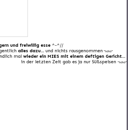
gern und freiwillig esse
^-^//
gentlich
alles dazu…
und nichts rausgenommen
*höhö*
ndlich mal
wieder ein MIES mit einem deftigen Gericht…
in der letzten Zeit gab es ja nur Süßspeisen
*höhö*