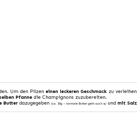
den. Um den Pilzen
einen leckeren Geschmack
zu verleihe
 selben Pfanne
die Champignons zuzubereiten.
e Butter
dazugegeben
und
mit Salz
(ca. 30g – normale Butter geht auch :D)