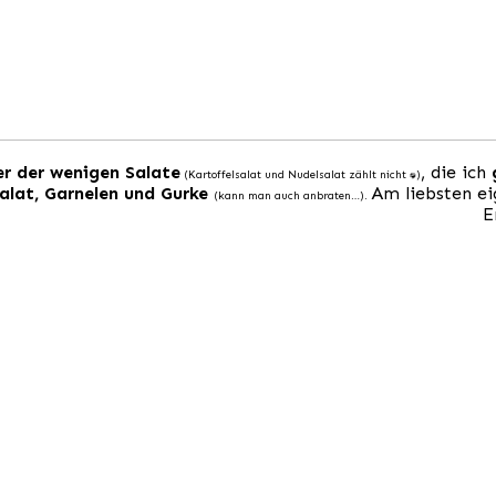
er der wenigen Salate
, die ich
(Kartoffelsalat und Nudelsalat zählt nicht :D)
alat, Garnelen und Gurke
Am liebsten ei
(kann man auch anbraten…).
E