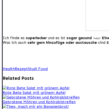
Ich finde es
superlecker
und es ist
sogar gesund
Ein
*höhö*
Was ich auch
sehr gern hinzufüge oder austausche
sind
S
Health
Rezept
Studi Food
Related Posts
Rote Bete Salat mit grünem Apfel
Gebratene Möhren und Kohlrabistreifen