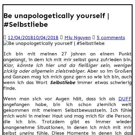
Be unapologetically yourself |
#Selbstliebe
12/04/2018
10/04/2018
Miu Nguyen
5 comments
Ich bin mit meinen 27 Jahren an einem Punkt
angelangt, in dem ich mit mir selbst ganz zufrieden bin.
Klar, könnte ich hier und da fleißiger sein, weniger
zickig oder allgemein zielstrebiger.
Aber so im Großen
und Ganzen mag ich mich ganz gern so wie ich bin, auch
wenn ich das Wort
Selbstliebe
immer etwas schwierig
finde.
Wenn man sich vor Augen hält, dass ich als
DUFF
angefangen habe, bin ich schon ziemlich weit
gekommen mit meinem Selbstbewusstsein. Ich fühle
mich wohl in meiner Haut und mag mich für die Person,
die ich bin. Trotzdem gibt es immer wieder
unangenehme Situationen, in denen ich mich mit mir
selbst
uneins
fühle. Diese Momente in denen ich das