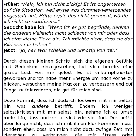
Früher:
“Nein, ich bin nicht zickig! Es ist angemessen
auf die Situation, weil er/sie was dummes/verletzendes
angestellt hat. Hätte er/sie das nicht gemacht, würde
ich nicht so reagieren…”
Gedacht habe ich:
“Wenn ich es gut begründe, denken
die anderen vielleicht nicht schlecht von mir oder dass
ich eine kleine Zicke bin. Ich möchte nicht, dass sie das
Bild von mir haben.”
Jetzt:
“Ja, ne? War scheiße und unnötig von mir.”
Durch diesen kleinen Schritt sich die eigenen Gefühle
und Gedanken einzugestehen, hat sich bereits eine
große Last von mir gelöst. Es ist unkomplizierter
geworden und ich habe mehr Energie um nach vorne zu
blicken, versuchen meine Macken zu verbessern und auf
Dinge zu fokussieren, die gut für mich sind.
Dazu kommt, dass ich dadurch lockerer mit mir selbst
bin was
andere
betrifft. Indem ich weniger
selbstkritisch mit mir selbst bin, nehme ich es umso
mehr hin, dass andere so sind wie sie sind. Das heißt
aber lange nicht, dass ich mit ihnen klar kommen muss,
sondern eher, dass ich mich nicht dazu zwinge Zeit mit
Menschen zu verbringen, die mir Stress oder