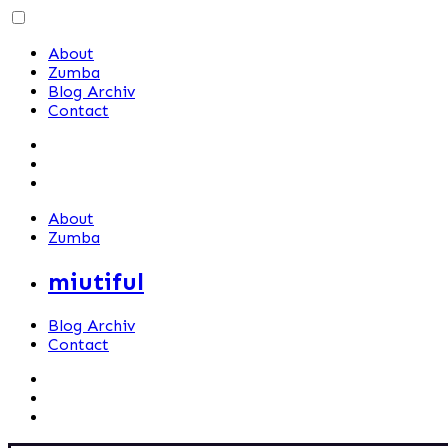
Skip
to
About
content
Zumba
Blog Archiv
Contact
About
Zumba
miutiful
Blog Archiv
Contact