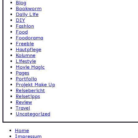
Blog
Bookworm
Daily Life
DIY
Fashion
Food
Foodorama
Freebie
Hautpflege
Kolumne
Lifestyle
Movie Magic
Pages
Portfolio
Projekt Make Up
Reisebericht
Reisetipps
Review
Travel
Uncategorized
Home
Impressum