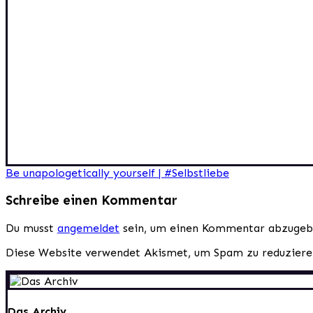
Beitragsnavigation
Be unapologetically yourself | #Selbstliebe
Schreibe einen Kommentar
Du musst
angemeldet
sein, um einen Kommentar abzugeb
Diese Website verwendet Akismet, um Spam zu reduzier
Das Archiv