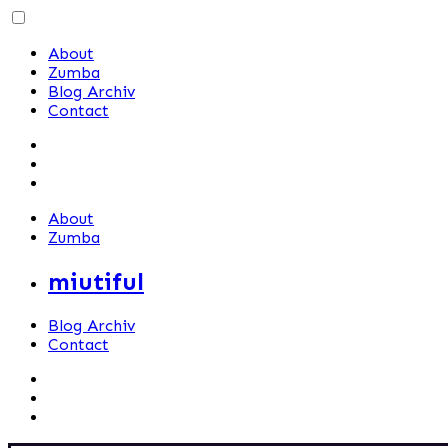
Skip
to
About
content
Zumba
Blog Archiv
Contact
About
Zumba
miutiful
Blog Archiv
Contact