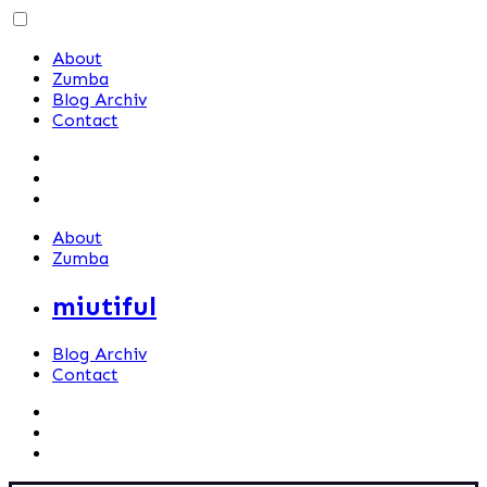
Skip
to
About
content
Zumba
Blog Archiv
Contact
About
Zumba
miutiful
Blog Archiv
Contact