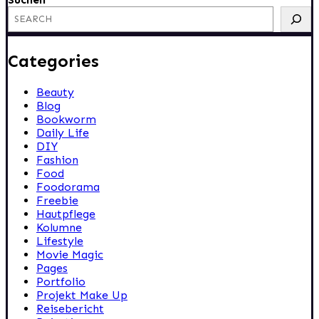
Categories
Beauty
Blog
Bookworm
Daily Life
DIY
Fashion
Food
Foodorama
Freebie
Hautpflege
Kolumne
Lifestyle
Movie Magic
Pages
Portfolio
Projekt Make Up
Reisebericht