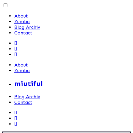
Skip
to
About
content
Zumba
Blog Archiv
Contact
About
Zumba
miutiful
Blog Archiv
Contact