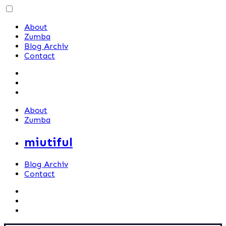
Skip
to
About
content
Zumba
Blog Archiv
Contact
About
Zumba
miutiful
Blog Archiv
Contact