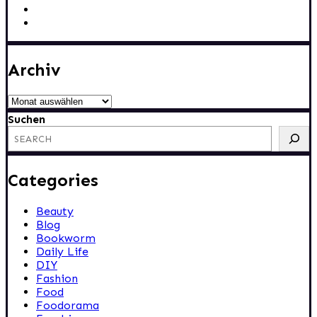
Archiv
Archiv
Suchen
Categories
Beauty
Blog
Bookworm
Daily Life
DIY
Fashion
Food
Foodorama