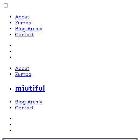
Skip
to
About
content
Zumba
Blog Archiv
Contact
About
Zumba
miutiful
Blog Archiv
Contact