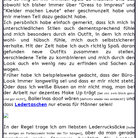
obwohl ich bisher immer über “Dress to impress” und
“Kleider machen Leute” eher geschmunzelt habe und
mir meinen Teil dazu gedacht habe.
Ich persönlich habe einfach gemerkt, dass ich mich in
unterschiedlichen Stilen auch dementsprechend fühle
und mich besonders durch ein Outfit, in dem ich mich
wohl- und hübsch fühle, mich auch selbstsicherer
verhalte. Mit der Zeit habe ich auch richtig Spaß daran
gefunden neue Outfits zusammen zu stellen,
verschiedene Teile zu kombinieren und mich durch den
Look auch ein wenig neu zu erfinden und Sachen zu
wagen.
Früher habe ich beispielsweise gedacht, dass der Büro-
Look immer langweilig sei und dass er mir nicht steht.
Oder dass ich weiße Blusen an mir nicht mag, man bei
der Arbeit nur dezentes Make Up trägt
[bei uns zum Glück ganz
, Ballerinas doof wären
und
und gar nicht!]
[definitiv wieder neu entdeckt!]
dass
Ledertaschen
nur etwas für Männer seien!
In der Regel trage ich am liebsten Lederrucksäcke
[habe
, aber da man gerade
da einiges an Farbauswahl hinter der Tür hängen]