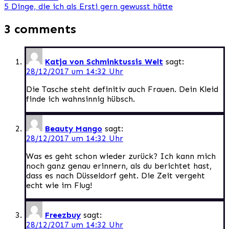
5 Dinge, die ich als Ersti gern gewusst hätte
3 comments
Katja von Schminktussis Welt
sagt:
28/12/2017 um 14:32 Uhr
Die Tasche steht definitiv auch Frauen. Dein Kleid
finde ich wahnsinnig hübsch.
Beauty Mango
sagt:
28/12/2017 um 14:32 Uhr
Was es geht schon wieder zurück? Ich kann mich
noch ganz genau erinnern, als du berichtet hast,
dass es nach Düsseldorf geht. Die Zeit vergeht
echt wie im Flug!
Freezbuy
sagt:
28/12/2017 um 14:32 Uhr