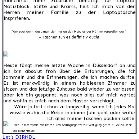
manchmal mehr Stauraum benötigt für Laptop,
Notizblock, Stifte und Krams, ließ ich mich von den
Herren meiner Familie zu der Laptoptasche
inspirieren.
Wer sagt denn, dass man sich nur an den Hoodies der Männer vergreifen darf
– Taschen tun es definitiv auch!
Heute fängt meine letzte Woche in Düsseldorf an und
ich bin absolut froh über die Erfahrungen, die ich
sammeln und die Erinnerungen, die ich machen durfte.
Es ist merkwürdig in einem halbleeren Zimmer zu
sitzen und das jetzige Zuhause bald wieder zu verlassen,
aber ich bin gespannt, was noch alles auf mich wartet
und wohin es mich nach dem Master verschlägt.
Wäre ja fast schon zu langweilig, wenn ich jedes Mal
wüsste wohin die Reise in einem Jahr geht oder wofür
ich alles meine Taschen packen sollte.
*Die Tasche wurde mir kosten- und bedingungsfrei zur Verfügung gestellt. Vielen Dank
an Trendhim.de!
Beitragsnavigation
Let’s DIRNDL