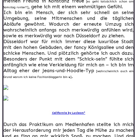
meinen Freund in Konstanz freue
[es geht tatsächlich schon am
, gehe ich mit einem wehmütigen Gefühl.
Samstag runter!!]
Ich bin ein Mensch, der sich sehr schnell an seine
Umgebung, seine Mitmenschen und die täglichen
Abläufe gewöhnt. Wodurch der erneute Umzug sich
wahrscheinlich anfangs noch merkwürdig anfühlen wird,
sowie es merkwürdig war nach Düsseldorf zu ziehen.
Düsseldorf war für mich immer diese luxuriöse Stadt
mit den hohen Gebäuden, der fancy Königsallee und den
schicke Menschen. Und plötzlich gehörte ich auch dazu.
Besonders der Punkt mit dem “Schick-sein” fühlte sich
anfänglich wie eine Verkleidung für mich an – ich bin im
Alltag eher der Jeans-und-Hoodie-Typ
[wahrscheinlich auch ein
.
Grund warum ich keine Fashionbloggerin bin :D]
California by Lucleon*
Durch das Praktikum am Medienhafen stellte ich mich
der Herausforderung mir jeden Tag die Mühe zu machen
und es fing an mir wirklich Spaß zu machen. Und das