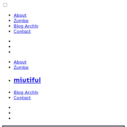
Skip
to
About
content
Zumba
Blog Archiv
Contact
About
Zumba
miutiful
Blog Archiv
Contact