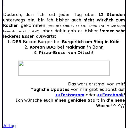
Dadurch, dass ich fast jeden Tag aber
12 Stunden
unterwegs bin, bin ich bisher auch
nicht wirklich zum
Kochen
gekommen
[was sich definitiv an den Hüften und im Geldbeutel
, aber dafür gab es bisher
immer sehr
bemerkbar macht *höhö*]
leckeres Essen
auswärts:
1.
DER
Bacon Burger bei
Burgerlich am Ring in Köln
2.
Korean BBQ
bei
Makiman
in Bonn
3.
Pizza-Brezel von Ditsch!
Das wars erstmal von mir!
Tägliche Updates
von mir gibt es sonst auf
>>Instagram
oder
>>Facebook
!
Ich wünsche euch
einen genialen Start in die neue
Woche! ^-^//
Alltag