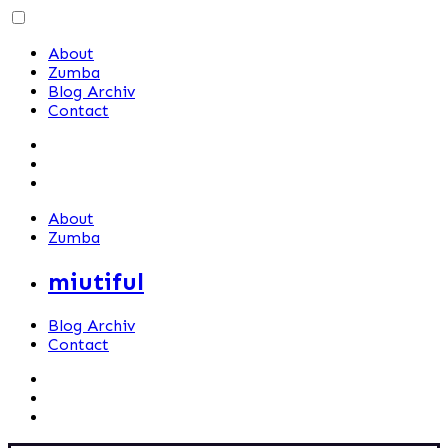
Skip
to
About
content
Zumba
Blog Archiv
Contact
About
Zumba
miutiful
Blog Archiv
Contact