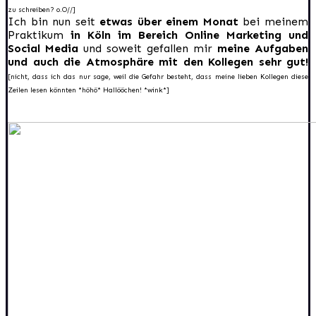
zu schreiben? o.O//]
Ich bin nun seit
etwas über einem Monat
bei meinem
Praktikum
in Köln im Bereich Online Marketing und
Social Media
und soweit gefallen mir
meine Aufgaben
und auch die Atmosphäre mit den Kollegen sehr gut!
[nicht, dass ich das nur sage, weil die Gefahr besteht, dass meine lieben Kollegen diese
Zeilen lesen könnten *höhö* Hallööchen! *wink*]