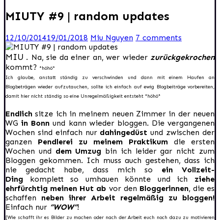
MIUTY #9 | random updates
12/10/2014
19/01/2018
Miu Nguyen
7 comments
MIU .
Na, sie da einer an, wer wieder
zurückgekrochen
kommt?
*höhö*
Ich glaube, anstatt ständig zu verschwinden und dann mit einem Haufen an
Blogbeträgen wieder aufzutauchen, sollte ich einfach auf ewig Blogbeiträge vorbereiten,
damit hier nicht ständig so eine Unregelmäßigkeit entsteht *höhö*
Endlich
sitze ich in meinem neuen Zimmer in der neuen
WG
in Bonn
und kann wieder bloggen. Die vergangenen
Wochen sind einfach nur
dahingedüst
und zwischen der
ganzen
Pendlerei zu meinem Praktikum
die ersten
Wochen und
dem Umzug
bin ich leider gar nicht zum
Bloggen gekommen. Ich muss auch gestehen, dass ich
nie gedacht habe, dass mich so
ein Vollzeit-
Ding
komplett so umhauen könnte und ich
ziehe
ehrfürchtig meinen Hut ab
vor den
Bloggerinnen
, die es
schaffen
neben ihrer Arbeit regelmäßig zu bloggen!
Einfach nur
“WOW”
!
[Wie schafft ihr es Bilder zu machen oder nach der Arbeit euch noch dazu zu motivieren