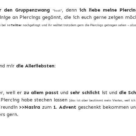
ür den Gruppenzwang
, denn
ich liebe meine Piercin
*hust*
nige an Piercings gegönnt, die ich euch gerne zeigen möc
e bei
>>Twitter
nachgefragt und ihr wolltet trotzdem gern die Piercings getragen sehen – als
ind mir
die Allerliebsten:
r, weil er
zu allem passt
und
sehr schlicht
ist und
die Sch
 Piercing habe stechen lassen
[das ist aber bestimmt mein Viertes, weil ich
Freundin
>>Nasira
zum
1. Advent
geschenkt bekommen und
rs gern.