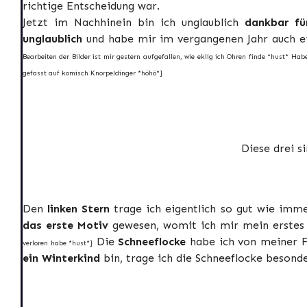
richtige Entscheidung war.
Jetzt im Nachhinein bin ich unglaublich
dankbar f
unglaublich
und habe mir im vergangenen Jahr auch ei
Bearbeiten der Bilder ist mir gestern aufgefallen, wie eklig ich Ohren finde *hust* Hab
gefasst auf komisch Knorpeldinger *höhö*]
Diese drei s
Den
linken Stern
trage ich eigentlich so gut wie imme
das erste Motiv
gewesen, womit ich mir mein erstes
Die
Schneeflocke
habe ich von meiner 
verloren habe *hust*]
ein Winterkind
bin, trage ich die Schneeflocke besonde