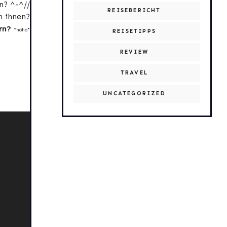
n? ^-^//
REISEBERICHT
n ihnen?
rn?
*höhö*
REISETIPPS
REVIEW
TRAVEL
UNCATEGORIZED