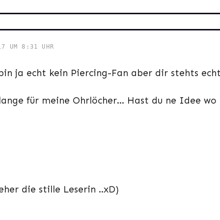
17 UM 8:31 UHR
bin ja echt kein Piercing-Fan aber dir stehts ech
 lange für meine Ohrlöcher… Hast du ne Idee wo
her die stille Leserin ..xD)