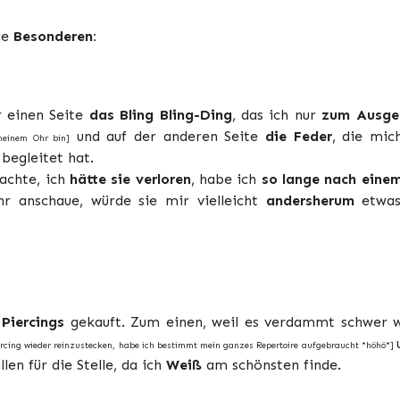
ie
Besonderen:
r einen Seite
das Bling Bling-Ding
, das ich nur
zum Ausge
und auf der anderen Seite
die Feder
, die mic
 meinem Ohr bin]
begleitet hat.
dachte, ich
hätte sie verloren
, habe ich
so lange nach eine
 anschaue, würde sie mir vielleicht
andersherum
etwas
 Piercings
gekauft. Zum einen, weil es verdammt schwer
 Piercing wieder reinzustecken, habe ich bestimmt mein ganzes Repertoire aufgebraucht *höhö*]
llen für die Stelle, da ich
Weiß
am schönsten finde.