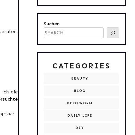
Suchen
geraten,
CATEGORIES
BEAUTY
 ich die
BLOG
ersuchte
BOOKWORM
ig
*höhö*
DAILY LIFE
DIY