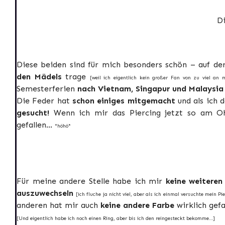
D
Diese beiden sind für mich besonders schön – auf de
den Mädels
trage
[weil ich eigentlich kein großer Fan von zu viel an
Semesterferien
nach Vietnam, Singapur und Malaysia
Die Feder hat
schon einiges mitgemacht
und als ich 
gesucht!
Wenn ich mir das Piercing jetzt so am Ohr
gefallen…
*höhö*
Für meine andere Stelle habe ich mir
keine weiteren
auszuwechseln
[ich fluche ja nicht viel, aber als ich einmal versuchte mein
anderen hat mir auch
keine andere Farbe
wirklich gefa
[Und eigentlich habe ich noch einen Ring, aber bis ich den reingesteckt bekomme…]