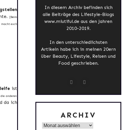
In diesem Archiv befinden sich
gstellen
alle Beiträge des Lifestyle-Blogs
hte.
[Beim
www.miutiful.de aus den Jahren
o macht euch
2010-2019.
In den unterschiedlichsten
Artikeln habe ich in meinen 20ern
über Beauty, Lifestyle, Reisen und
Food geschrieben.
leife
ist
 die anderen
 da ich
ARCHIV
Archiv