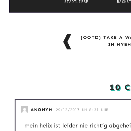
STADTLIEBE
BACKS
BEITRAGSNAVIG
{OOTD} TAKE A W
IN HYE
10 
ANONYM
29/12/2017 UM 8:31 UHR
mein helix ist leider nie richtig abge