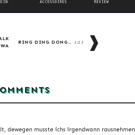
TEIN
ACCESSOIRES
EVIEW
ATION
ALK
RING DING DONG… ♪♫♪
HWA
COMMENTS
heilt, dewegen musste ichs irgendwann rausnehmen