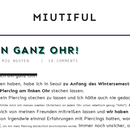
MIUTIFUL
IN GANZ OHR!
MIU NGUYEN
10 COMMENTS
en haben, habe ich in Seoul
zu Anfang des Wintersemest
Piercing am linken Ohr
stechen lassen.
in Piercing stechen zu lassen und ich hätte auch nie gedac
fühlte mich mit meinen zweiten Ohrlöchern an jedem Ohr schon rebellisch genug *höhö*}.
ich von meinen Freunden mitreißen lassen und
wir haben 
on irgendwie einmal Erfahrungen mit Piercings hatten, war
t
immer noch unsicher, o
, als mir mein Piercing tatsächlich durchstochen wurde,