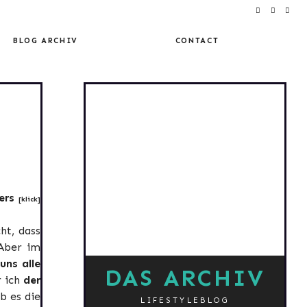
BLOG ARCHIV
CONTACT
ers
[klick]
ht, dass
Aber im
uns alle
DAS ARCHIV
 ich
der
b es die
LIFESTYLEBLOG