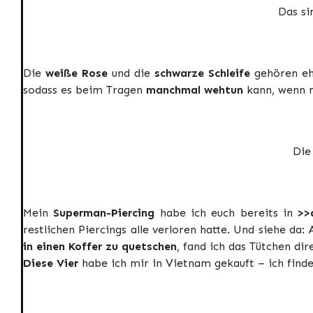
Das si
Die
weiße Rose
und die
schwarze Schleife
gehören e
sodass es beim Tragen
manchmal wehtun
kann, wenn m
Di
Mein
Superman-Piercing
habe ich euch bereits in
>>
restlichen Piercings alle verloren hatte. Und siehe da: A
in einen Koffer zu quetschen
, fand ich das Tütchen dir
Diese Vier
habe ich mir in Vietnam gekauft – ich find