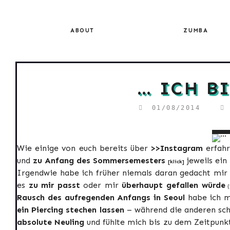
Skip
to
content
ABOUT
ZUMBA
… ICH B
01/08/2014
Wie einige von euch bereits über
>>Instagram
erfahr
und
zu Anfang des Sommersemesters
jeweils ein
[klick]
Irgendwie habe ich früher niemals daran gedacht mir e
es
zu mir passt
oder mir
überhaupt gefallen würde
{
Rausch des aufregenden Anfangs in Seoul
habe ich m
ein Piercing stechen lassen
– während die anderen sch
absolute Neuling
und fühlte mich bis zu dem Zeitpunk