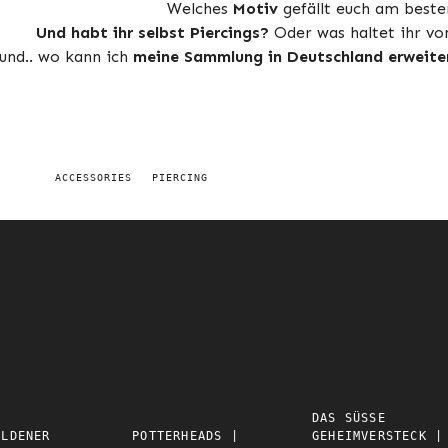
Welches
Motiv
gefällt euch am beste
Und habt ihr selbst Piercings?
Oder was haltet ihr vo
und.. wo kann ich
meine Sammlung in Deutschland erweite
ACCESSORIES
PIERCING
DAS SÜSSE G
OLDENER
POTTERHEADS |
EHEIMVERSTECK | R