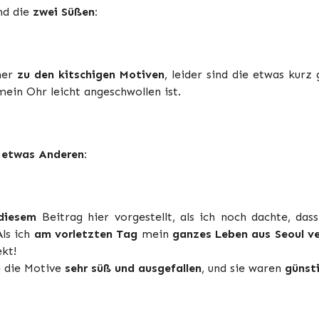
nd die
zwei Süßen:
her
zu den kitschigen Motiven
, leider sind die etwas kurz 
ein Ohr leicht angeschwollen ist.
e
etwas Anderen:
diesem
Beitrag hier vorgestellt, als ich noch dachte, dass
ls ich
am vorletzten Tag
mein
ganzes Leben aus Seoul v
ekt!
e die Motive
sehr süß und ausgefallen
, und sie waren
günst