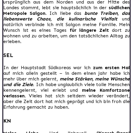
ursprünglich aus dem Norden und aus der Mitte des
Landes stammt, lebt sie hauptsächlich in der
südlichen
Metropole Saigon
. Ich liebe das
bunte Treiben, das
liebenswerte Chaos, die kulinarische Vielfalt
und
natürlich verbinde ich mit Saigon meine Familie. Mein
Wunsch ist es eines Tages
für längere Zeit
dort zu
wohnen und zu arbeiten, um den tatsächlichen Alltag zu
erleben.
SEL
In der Hauptstadt Südkoreas war ich
zum ersten Mal
auf mich allein gestellt – in dem einen Jahr habe ich
mehr über mich gelernt,
meine Stärken, meine Wünsche
und die Ziele
. Ich habe unglaublich viele tolle Menschen
kennengelernt, viel erlebt und
meine Komfortzone
verlassen
. Vieles hat sich seitdem wieder verändert,
aber die Zeit dort hat mich geprägt und ich bin froh die
Erfahrung gemacht zu haben.
KN