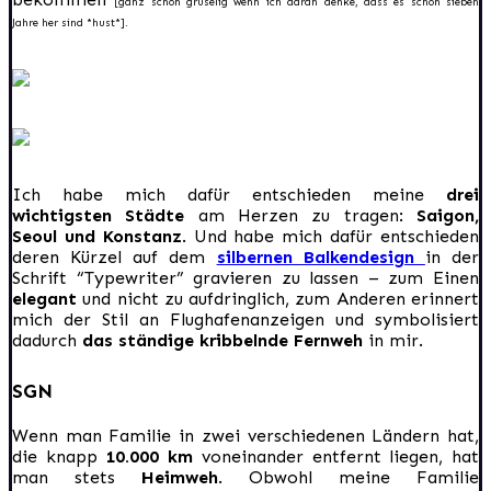
[ganz schön gruselig wenn ich daran denke, dass es schon sieben
Jahre her sind *hust*].
Ich habe mich dafür entschieden meine
drei
wichtigsten Städte
am Herzen zu tragen:
Saigon,
Seoul und Konstanz
. Und habe mich dafür entschieden
deren Kürzel auf dem
silbernen Balkendesign
in der
Schrift “Typewriter”
gravieren zu lassen – zum Einen
elegant
und nicht zu aufdringlich, zum Anderen erinnert
mich der Stil an Flughafenanzeigen und symbolisiert
dadurch
das ständige kribbelnde Fernweh
in mir.
SGN
Wenn man Familie in zwei verschiedenen Ländern hat,
die knapp
10.000 km
voneinander entfernt liegen, hat
man stets
Heimweh
. Obwohl meine Familie