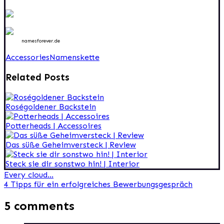
namesforever.de
Accessories
Namenskette
Related Posts
Roségoldener Backstein
Potterheads | Accessoires
Das süße Geheimversteck | Review
Steck sie dir sonstwo hin! | Interior
Beitragsnavigation
Every cloud…
4 Tipps für ein erfolgreiches Bewerbungsgespräch
5 comments