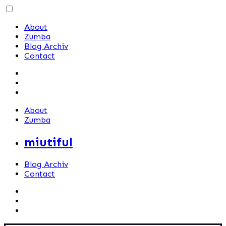
Skip
to
About
content
Zumba
Blog Archiv
Contact
About
Zumba
miutiful
Blog Archiv
Contact