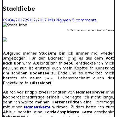
Stadtliebe
09/04/2017
29/12/2017
Miu Nguyen
5 comments
In Zusammenarbeit mit Namesforever
Aufgrund meines Studiums bin ich immer mal wieder
umgezogen: Für den Bachelor ging es aus dem
Pott
nach Bonn
, im Auslandsjahr in
Seoul
entdeckte ich mich
neu und nun ist erstmal auch mein Kapitel in
Konstanz
am schönen Bodensee
zu Ende und es erwartet mich
bereits ein neuer
Lebensabschnitt durch das
(halber)
Praktikum in
Düsseldorf
.
Als ich vor knapp zwei Monaten von
Namesforever
eine
Kooperationsanfrage erhielt, überlegte ich nicht lange,
denn ich wollte
meinen Herzenstädten
eine Hommage
mit einer
Namenskette
widmen. Zudem hatte ich zum
Abitur bereits eine
Carrie-inspirierte Kette
geschenkt
bekommen