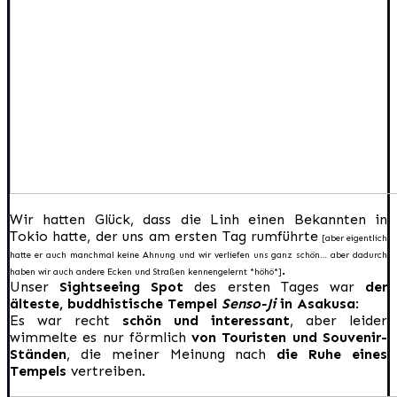
Wir hatten Glück, dass die Linh einen Bekannten in
Tokio hatte, der uns am ersten Tag rumführte
[aber eigentlich
hatte er auch manchmal keine Ahnung und wir verliefen uns ganz schön… aber dadurch
.
haben wir auch andere Ecken und Straßen kennengelernt *höhö*]
Unser
Sightseeing Spot
des ersten Tages war
der
älteste, buddhistische Tempel
Senso-Ji
in Asakusa
:
Es war recht
schön und interessant
, aber leider
wimmelte es nur förmlich
von Touristen und Souvenir-
Ständen
, die meiner Meinung nach
die Ruhe eines
Tempels
vertreiben.