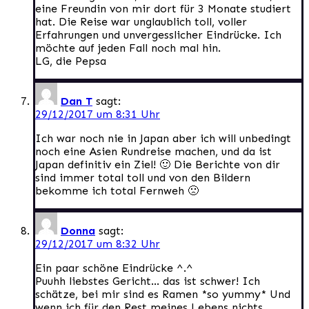
eine Freundin von mir dort für 3 Monate studiert
hat. Die Reise war unglaublich toll, voller
Erfahrungen und unvergesslicher Eindrücke. Ich
möchte auf jeden Fall noch mal hin.
LG, die Pepsa
Dan T
sagt:
29/12/2017 um 8:31 Uhr
Ich war noch nie in Japan aber ich will unbedingt
noch eine Asien Rundreise machen, und da ist
Japan definitiv ein Ziel! 🙂 Die Berichte von dir
sind immer total toll und von den Bildern
bekomme ich total Fernweh 🙁
Donna
sagt:
29/12/2017 um 8:32 Uhr
Ein paar schöne Eindrücke ^.^
Puuhh liebstes Gericht… das ist schwer! Ich
schätze, bei mir sind es Ramen *so yummy* Und
wenn ich für den Rest meines Lebens nichts