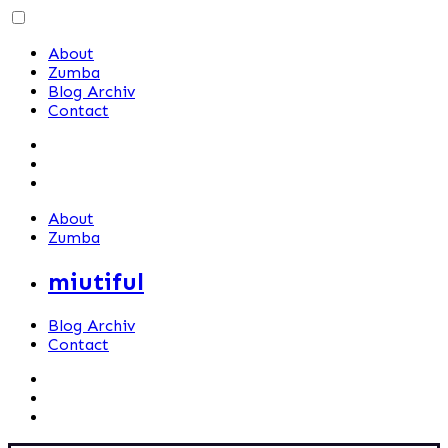
Skip
to
About
content
Zumba
Blog Archiv
Contact
About
Zumba
miutiful
Blog Archiv
Contact