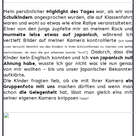
Mein persönlicher
Highlight des Tages
war, als wir von
Schulkindern
angesprochen wurden, die auf Klassenfahrt
waren und wohl so etwas wie eine Rallye veranstalteten:
Einer von den Jungs zupfelte mir an meinem Rock und
murmelte leise etwas auf Japanisch
, während ich
vertieft Bilder auf meiner Kamera kontrollierte
[ich hatte
zuvor versucht heimlich von den Kindern in ihren Schuluniformen zu machen und wollte
Dadurch, dass die
nachschauen, ob man die gut erkennen konnte *hust*].
Kinder kein Englisch konnten und ich
von Japanisch null
Ahnung habe
, wusste ich gar nicht was sie nun genau
von mir wollten – bis uns unser japanischer Bekannter
aufklärte.
Die Kinder fragten lieb, ob sie mit ihrer Kamera
ein
Gruppenfoto mit uns
machen dürften und wenn man
schon
die Gelegenheit
hat, lässt man gleich eins mit
seiner eigenen Kamera knippsen
*höhö*