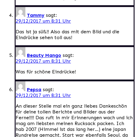
Tammy
sagt:
29/12/2017 um 8:31 Uhr
Das ist ja süß!! Also das mit dem Bild und die
Eindrücke sehen toll aus!
Beauty Mango
sagt:
29/12/2017 um 8:31 Uhr
Was für schöne Eindrücke!
Pepsa
sagt:
29/12/2017 um 8:31 Uhr
An dieser Stelle mal ein ganz liebes Dankeschön
für deine tollen Berichte und Bilder aus der
Ferne!!!! Das ruft in mir Erinnerungen wach und ich
mag am liebsten meinen Rucksack packen. Ich
hab 2007 (Himmel ist das lang her…) eine Japan
Rundreise gemacht, Start war ebenfalls Seoul, da