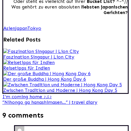
Oder steht es vielleicht auf ihrer
Bucket List?
^-^//
Was gehört zu euren absoluten
liebsten japanischen
Gerichten?
Asien
Japan
Tokyo
Related Posts
Faszination Singapur | Lion City
Reisetipps für Indien
Der große Buddha | Hong Kong Day 6
Zwischen Tradition und Moderne | Hong Kong Day 5
Beitragsnavigation
I’m coming home ♪♫♪
“Nihongo ga hanashimasen…” | travel diary
9 comments