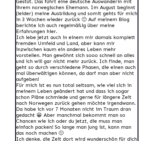
Gestüt. Das führt eine deutsche Auswanderin mit
ihrem norwegischen Ehemann. Im August beginnt
(leider) meine Ausbildung und somit gehts für mich
in 3 Wochen wieder zurück 🙁 Auf meinem Blog
berichte ich auch regelmäßig über meine
Erfahrungen hier.
Ich lebe jetzt auch in einem mir damals komplett
fremden Umfeld und Land, aber kann mir
inzwischen kaum ein anderes Leben mehr
vorstellen. Man gewöhnt sich sooo schnell an alles
und ich will gar nicht mehr zurück. Ich finde, man
geht so durch verschiedene Phasen, die einen auch
mal überwältigen können, da darf man aber nicht
aufgeben!
Für mich ist es nun total seltsam, wie viel sich in
meinem Leben geändert hat und dass ich sogar
schon Pläne schmiede und gerne für längere Zeit
nach Norwegen zurück gehen möchte irgendwann.
Da habe ich vor 7 Monaten nicht im Traum dran
gedacht 😀 Aber manchmal bekommt man so
Chancen wie ich oder du jetzt, die muss man
einfach packen! So lange man jung ist, kann man
das noch machen 🙂
Ich denke, die Zeit dort wird wunderschön für dich