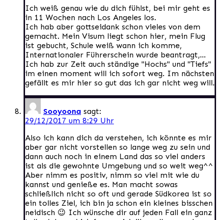
Ich weiß genau wie du dich fühlst, bei mir geht es
in 11 Wochen nach Los Angeles los.
Ich hab aber gottseidank schon vieles von dem
gemacht. Mein Visum liegt schon hier, mein Flug
ist gebucht, Schule weiß wann ich komme,
Internationaler Führerschein wurde beantragt,…
Ich hab zur Zeit auch ständige "Hochs" und "Tiefs"
im einen moment will ich sofort weg. Im nächsten
gefällt es mir hier so gut das ich gar nicht weg will.
Sooyoona
sagt:
29/12/2017 um 8:29 Uhr
Also ich kann dich da verstehen, ich könnte es mir
aber gar nicht vorstellen so lange weg zu sein und
dann auch noch in einem Land das so viel anders
ist als die gewohnte Umgebung und so weit weg^^
Aber nimm es positiv, nimm so viel mit wie du
kannst und genieße es. Man macht sowas
schließlich nicht so oft und gerade Südkorea ist so
ein tolles Ziel, ich bin ja schon ein kleines bisschen
neidisch 😉 Ich wünsche dir auf jeden Fall ein ganz