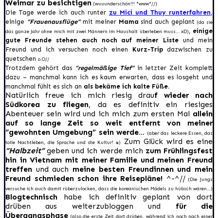
Weimar zu besichtigen
(wuuunderschön!!! *www*//)
Die Tage werde ich auch runter
zu Mici und Thuy runterfahren
,
einige
“Frauenausflüge”
mit meiner
Mama
sind auch geplant
(da sie
,
einige
das ganze Jahr ohne mich mit zwei Männern im Haushalt überleben muss… xD)
gute Freunde stehen auch noch auf meiner Liste
und mein
Freund und ich versuchen noch einen
Kurz-Trip
dazwischen zu
quetschen
o.O//
Trotzdem gehört das
“regelmäßige Tief”
in letzter Zeit komplett
dazu – manchmal kann ich es kaum erwarten, dass es losgeht und
manchmal fühlt es sich an
als bekäme ich kalte Füße.
Natürlich freue ich mich riesig drau
f wieder nach
Südkorea zu fliegen
, da es definitiv ein riesiges
Abenteuer sein wird und ich mich zum ersten Mal
allein
auf so lange Zeit so weit entfernt von meiner
“gewohnten Umgebung” sein werde…
(aber das leckere Essen, das
Zum Glück wird es eine
tolle Nachtleben, die Sprache und die Kultur! :D)
“Halbzeit”
geben und ich werde mich
zum Frühlingsfest
hin in Vietnam mit meiner Familie und meinen Freund
treffen
und auch
meine besten Freundinnen und mein
Freund schmieden schon ihre Reisepläne!
^-^//
(Die Jungs
versuche ich auch damit rüberzulocken, dass die koreanischen Mädels zu hübsch wären…)
Blogtechnisch
habe ich definitiv geplant von dort
drüben aus weiterzubloggen und
für die
Übergangsphase
(also die erste Zeit dort drüben, während ich noch nach einer