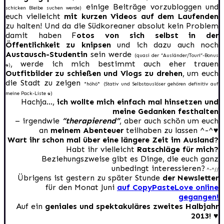
einige Beiträge vorzubloggen und
schicken Bleibe suchen werde)
euch vielleicht
mit kurzen Videos auf dem Laufenden
zu halten! Und da die Südkoreaner absolut kein Problem
damit haben F
otos von sich selbst in der
Öffentlichkeit zu knipsen
und ich dazu auch noch
Austausch-Studentin
sein werde
(quasi der “Ausländer/Touri”-Bonus
, werde ich mich bestimmt auch eher trauen
:D)
Outfitbilder zu schießen und Vlogs zu drehen
, um euch
die Stadt zu zeigen
*höhö*
(Stativ und Selbstauslöser gehören definitiv auf
meine Pack-Liste :D)
Hachja…,
ich wollte mich einfach mal hinsetzen und
meine Gedanken festhalten
– irgendwie
“therapierend”
, aber auch schön um euch
an
meinem Abenteuer
teilhaben zu lassen ^-^♥
Wart ihr schon mal über eine längere Zeit im Ausland?
Habt ihr vielleicht
Ratschläge für mich?
Beziehungszweise gibt es Dinge, die euch ganz
unbedingt interessieren?
^-^//
Übrigens ist gestern zu später Stunde
der Newsletter
für den Monat Juni
auf CopyPasteLove online
gegangen!
Auf ein
geniales und spektakuläres zweites Halbjahr
2013! ♥