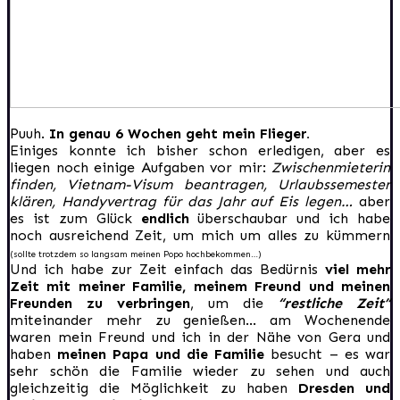
Puuh.
In genau 6 Wochen geht mein Flieger.
Einiges konnte ich bisher schon erledigen, aber es
liegen noch einige Aufgaben vor mir:
Zwischenmieterin
finden, Vietnam-Visum beantragen, Urlaubssemester
klären, Handyvertrag für das Jahr auf Eis legen…
aber
es ist zum Glück
endlich
überschaubar und ich habe
noch ausreichend Zeit, um mich um alles zu kümmern
(sollte trotzdem so langsam meinen Popo hochbekommen…)
Und ich habe zur Zeit einfach das Bedürnis
viel mehr
Zeit mit meiner Familie, meinem Freund und meinen
Freunden zu verbringen
, um die
“restliche Zeit”
miteinander mehr zu genießen… am Wochenende
waren mein Freund und ich in der Nähe von Gera und
haben
meinen Papa und die Familie
besucht – es war
sehr schön die Familie wieder zu sehen und auch
gleichzeitig die Möglichkeit zu haben
Dresden und