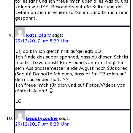
tolles Jahr und ich freue mich über alles was du uns
zeigen wirst^^' Besonders auf die Kultur und das
Leben an sich in einem so tollen Land bin ich sehr
gespannt.
Kats Diary
sagt:
29/12/2017 um 8:29 Uhr
Ui, da bin ich gleich mit aufgeregt! xD
Ich finde das super spanned, dass du diesen Schritt
machst bzw. gehst! Ein Freund von mir fliegt für
sein Auslandssemester ende August nach Südkorea
(Seoul)! Da hoffe ich auch, dass er im FB mich auf
dem Laufenden hält. ^^
Ich freue mich für dich und auf Fotos/Videos von
einfach Allem! 🙂
LG
beautycookie
sagt:
29/12/2017 um 8:29 Uhr