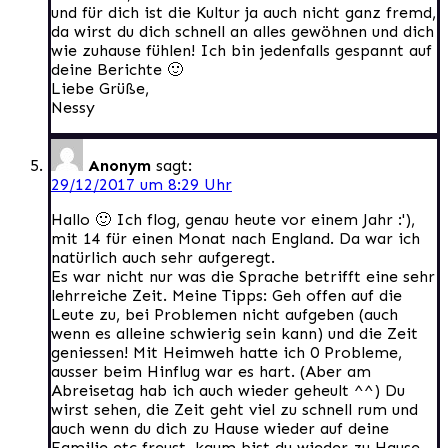
und für dich ist die Kultur ja auch nicht ganz fremd,
da wirst du dich schnell an alles gewöhnen und dich
wie zuhause fühlen! Ich bin jedenfalls gespannt auf
deine Berichte 🙂
Liebe Grüße,
Nessy
Anonym
sagt:
29/12/2017 um 8:29 Uhr
Hallo 🙂 Ich flog, genau heute vor einem Jahr :'),
mit 14 für einen Monat nach England. Da war ich
natürlich auch sehr aufgeregt.
Es war nicht nur was die Sprache betrifft eine sehr
lehrreiche Zeit. Meine Tipps: Geh offen auf die
Leute zu, bei Problemen nicht aufgeben (auch
wenn es alleine schwierig sein kann) und die Zeit
geniessen! Mit Heimweh hatte ich 0 Probleme,
ausser beim Hinflug war es hart. (Aber am
Abreisetag hab ich auch wieder geheult ^^) Du
wirst sehen, die Zeit geht viel zu schnell rum und
auch wenn du dich zu Hause wieder auf deine
Familie etc freust, kaum bist du wieder zu Hause