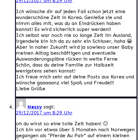
29/12/2017 um 8:29 Uhr
Ich wünsche dir auf jeden Fall schon jetzt eine
wunderschöne Zeit in Korea. Genieße sie und
nimm alles mit, was du an Eindrücken haben
kannst! Es wird sicherlich super werden!!
Ich selbst war noch nie so lange Zeit im Ausland,
irgendwie bin ich da zu sehr ein Schisser, haha 😀
Aber in naher Zukunft wird ja sowieso unser Baby
meinen Alltag beschäftigen und eventuelle
Auswanderungspläne rücken in weite Ferne
Schön, dass du deine Familie zur Halbzeit
wenigstens sehen kannst!
Ich freue mich sehr auf deine Posts aus Korea und
wünsche gaaaaanz viel Spaß und Freude!!!
Liebe Grüße
Nessy
sagt:
29/12/2017 um 8:29 Uhr
oh du wirst so eine tolle Zeit haben! 🙂
Ich bin vor etwas über 5 Monaten nach Norwegen
gegangen als "Pferde Au Pair" auf einem kleinen