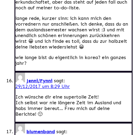
erkundschaftet, aber das steht auf jeden fall auch
noch auf meiner to-do-liste.
lange rede, kurzer sinn: ich kann mich den
vorrednern nur anschließen. ich denke, dass du an
dem auslandssemester wachsen wirst :3 und mit
unendlich schönen erinnerungen zurückkehren
wirst 😀 und ich finde es toll, dass du zur halbzeit
deine liebsten wiedersiehst 😀
wie lange bist du eigentlich in korea? ein ganzes
jahr?
Jenni/Fynni
sagt:
29/12/2017 um 8:29 Uhr
Ich wünsche dir eine supertolle Zeit!
Ich selbst war nie längere Zeit im Ausland und
habs immer bereut… Freu mich auf deine
Berichte! 🙂
blumenband
sagt: