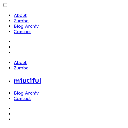
Skip
to
About
content
Zumba
Blog Archiv
Contact
About
Zumba
miutiful
Blog Archiv
Contact