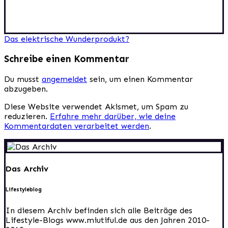
Beitragsnavigation
Das elektrische Wunderprodukt?
Schreibe einen Kommentar
Du musst
angemeldet
sein, um einen Kommentar
abzugeben.
Diese Website verwendet Akismet, um Spam zu
reduzieren.
Erfahre mehr darüber, wie deine
Kommentardaten verarbeitet werden
.
Das Archiv
Lifestyleblog
In diesem Archiv befinden sich alle Beiträge des
Lifestyle-Blogs www.miutiful.de aus den Jahren 2010-