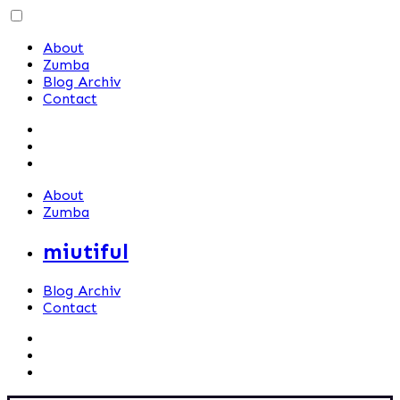
Skip
to
About
content
Zumba
Blog Archiv
Contact
About
Zumba
miutiful
Blog Archiv
Contact