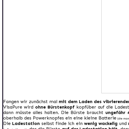
Fangen wir zunächst mal
mit dem Laden des vibrierende
VisaPure wird
ohne Bürstenkopf
kopfüber auf die Ladesta
dann müsste alles halten. Die Bürste braucht
ungefähr 
oberhalb des Powerknopfes ein eine kleine Batterie
(die man
Die
Ladestation
selbst finde ich ein
wenig wackelig
und
, der die Bürste
auf der Ladestation hält
, den