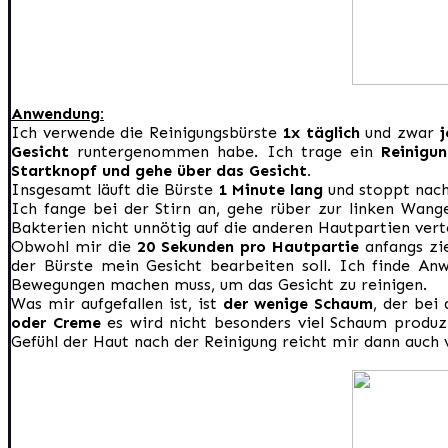
Anwendung:
Ich verwende die Reinigungsbürste
1x täglich
und zwar
j
Gesicht
runtergenommen habe. Ich trage ein
Reinigun
Startknopf und gehe über das Gesicht.
Insgesamt läuft die Bürste
1 Minute lang
und stoppt nac
Ich fange bei der Stirn an, gehe rüber zur linken Wan
Bakterien nicht unnötig auf die anderen Hautpartien vert
Obwohl mir die
20 Sekunden pro Hautpartie
anfangs zi
der Bürste mein Gesicht bearbeiten soll. Ich finde A
Bewegungen machen muss, um das Gesicht zu reinigen.
Was mir aufgefallen ist, ist
der wenige Schaum
, der bei
oder Creme
es wird nicht besonders viel Schaum produz
Gefühl der Haut nach der Reinigung reicht mir dann auch