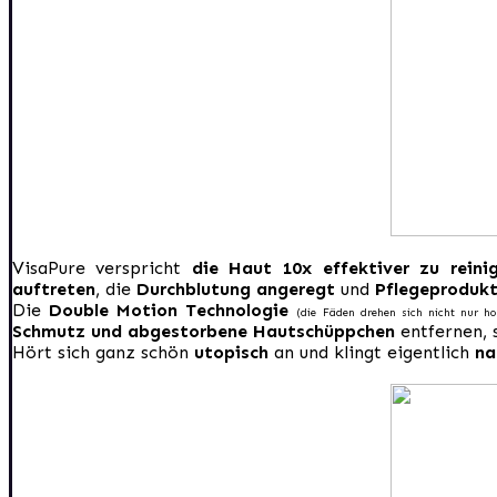
VisaPure verspricht
die Haut 10x effektiver zu reini
auftreten
, die
Durchblutung angeregt
und
Pflegeprodukte
Die
Double Motion Technologie
(die Fäden drehen sich nicht nur ho
Schmutz und abgestorbene Hautschüppchen
entfernen, 
Hört sich ganz schön
utopisch
an und klingt eigentlich
na