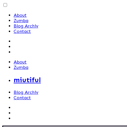
Skip
to
About
content
Zumba
Blog Archiv
Contact
About
Zumba
miutiful
Blog Archiv
Contact