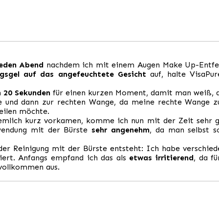
eden Abend
nachdem ich mit einem Augen Make Up-Entf
gsgel auf das angefeuchtete Gesicht
auf, halte VisaPu
h
20 Sekunden
für einen kurzen Moment, damit man weiß, 
ge und dann zur rechten Wange, da meine rechte Wange zur
eilen möchte.
emlich kurz vorkamen, komme ich nun mit der Zeit sehr g
nwendung mit der Bürste
sehr angenehm
, da man selbst 
 der Reinigung mit der Bürste entsteht: Ich habe verschie
iert. Anfangs empfand ich das als
etwas irritierend
, da f
 vollkommen aus.