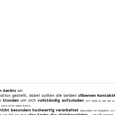
n Geräts
an:
tion gestellt, dabei sollten die beiden
silbernen Kontakt
4 Stunden
um sich
vollständig aufzuladen
(ich habe es bei der e
.
 sonst nicht sehen kann)
nicht besonders hochwertig verarbeitet
(besonders im Vergleich zu d
n so ist es nur
eine Sache des Gleichgewichts
– auch wenn m