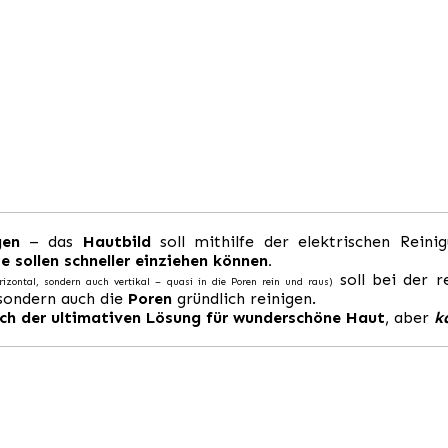
gen
– das
Hautbild
soll mithilfe der elektrischen Rein
 sollen schneller einziehen können.
soll bei der 
rizontal, sondern auch vertikal – quasi in die Poren rein und raus)
sondern auch die
Poren
gründlich reinigen.
ch der ultimativen Lösung für wunderschöne Haut
, aber
ka