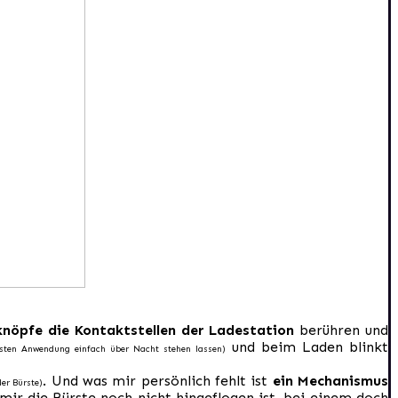
knöpfe die Kontaktstellen der Ladestation
berühren und
und beim Laden blinkt
rsten Anwendung einfach über Nacht stehen lassen)
. Und was mir persönlich fehlt ist
ein Mechanismus
er Bürste)
ir die Bürste noch nicht hingeflogen ist, bei einem doch