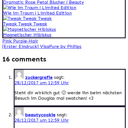
Dramatic Rose Petal Blusher | Beauty
Wie im Traum | Limited Edition
Tweak Tweak Tweak
Magnetischer Hibiskus
Beitragsnavigation
Pink Purple-Hair
[Erster Eindruck] VisaPure by Philips
16 comments
zuckergrafie
sagt:
28/12/2017 um 12:59 Uhr
Steht dir wirklich gut 🙂 werde ihn beim nächsten
Besuch im Douglas mal swatchen! <3
beautycookie
sagt:
28/12/2017 um 12:59 Uhr