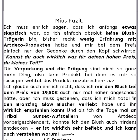
Mius Fazit:
Ich muss ehrlich sagen, dass ich anfangs
etwas
skeptisch
war, da ich einfach absolut
keine Blush-
Trägerin
bin, bisher recht
wenig Erfahrung mit
Artdeco-Produkten
hatte und mir bei dem Preis
einfach nur der Gedanke durch den Kopf schwirrte:
“Kannst du auch wirklich was für deinen hohen Preis,
du kleines Teil?”
Die
Verpackung und die Prägung
sind nicht so ganz
mein Ding, also kein Produkt bei dem es mir so
suuuuper wehtat das Produkt anzubrechen
*höhö*
Ich glaube auch ehrlich nicht, dass ich
mir den Blush bei
dem Preis von 19,50€
auch nur mal näher angeschaut
hätte, aber ich muss gestehen, dass ich mich total
in
den Bronzing Glow Blusher verliebt
habe und ihn
wirklich empfehlen kann!
Und als ich die Tage mal
an
Tribal Sunset-Aufstellern
von Artdeco
vorbeigeschlendert, konnte ich den Blush auch nirdens
entdecken –
er ist wirklich sehr beliebt und ich kann
auch verstehen warum!
*wwww*♥