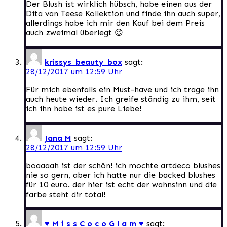
Der Blush ist wirklich hübsch, habe einen aus der
Dita van Teese Kollektion und finde ihn auch super,
allerdings habe ich mir den Kauf bei dem Preis
auch zweimal überlegt 😉
krissys_beauty_box
sagt:
28/12/2017 um 12:59 Uhr
Für mich ebenfalls ein Must-have und ich trage ihn
auch heute wieder. Ich greife ständig zu ihm, seit
ich ihn habe ist es pure Liebe!
Jana M
sagt:
28/12/2017 um 12:59 Uhr
boaaaah ist der schön! ich mochte artdeco blushes
nie so gern, aber ich hatte nur die backed blushes
für 10 euro. der hier ist echt der wahnsinn und die
farbe steht dir total!
♥ M i s s C o c o G l a m ♥
sagt: