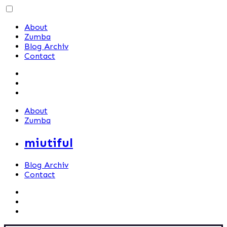
Skip
to
About
content
Zumba
Blog Archiv
Contact
About
Zumba
miutiful
Blog Archiv
Contact