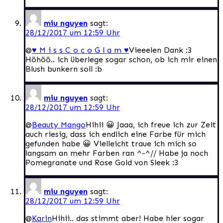
miu nguyen
sagt:
28/12/2017 um 12:59 Uhr
@
♥ M i s s C o c o G l a m ♥
Vieeelen Dank :3
Höhöö.. ich überlege sogar schon, ob ich mir einen
Blush bunkern soll :b
miu nguyen
sagt:
28/12/2017 um 12:59 Uhr
@
Beauty Mango
Hihii 😀 Jaaa, ich freue ich zur Zeit
auch riesig, dass ich endlich eine Farbe für mich
gefunden habe 😀 Vielleicht traue ich mich so
langsam an mehr Farben ran ^-^// Habe ja noch
Pomegranate und Rose Gold von Sleek :3
miu nguyen
sagt:
28/12/2017 um 12:59 Uhr
@
Karin
Hihii.. das stimmt aber! Habe hier sogar