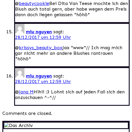
@
beautycookie
Bei Dita Van Teese mochte ich den
Blush auch total gern, aber habe wegen dem Preis
dann doch liegen gelassen *höhö*
miu nguyen
sagt:
28/12/2017 um 12:59 Uhr
@
krissys_beauty_box
Jaa *www*// Ich mag mich
gar nicht mehr an andere Blushes rantrauen
*höhö*
miu nguyen
sagt:
28/12/2017 um 12:59 Uhr
@
Jana M
Hihii :3 Lohnt sich auf jeden Fall sich den
anzuschauen ^-^//
Comments are closed.