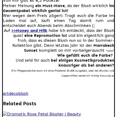
4,5 Punkte
Von mir gibt es
!
Meiner Meinung
ein Must-Have
, da der Blush wirklich
im
Gesamtpaket wirklich genial ist!
Wer wegen dem Preis zögert: Tragt euch die Farbe im
Laden mal auf, lauft einen Tag damit rum und
entscheidet euch Abends beim Abschminken (;
Auf
>>Honey and Milk
habe ich entdeckt, dass der Blush
quasi
eine Repromotion ist
und bin eigentlich ganz
froh, dass es diesen Blush nun so in der Sommer-
Kollektion gibt. Denn letztes Jahr ist der
Marrakesh
Sunset
komplett an mir vorbeigerauscht
*höhö*
Wie gefällt euch die Farbe?
Und seid ihr auch
bei einigen Kosmetikprodukten
knausriger als bei anderen?
(Für Pflegeprodukte kann ich ohne Probleme 30-40€ ausgeben, aber bei Blushes und
Lippenstiften werde ich richtig knausrig :D)
artdeco
blush
Related Posts