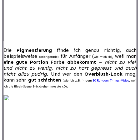
Die
Pigmentierung
finde ich genau richtig, auch
beispielsweise
für Anfänger (
, weil man
(oder gerade)
wie mich :b)
eine gute Portion Farbe abbekommt
– nicht zu viel
und nicht zu wenig, nicht zu hart gepresst und auch
nicht allzu pudrig.
Und wer den
Overblush-Look
mag,
kann sehr
gut schichten
(wie ich z.B. in dem
50 Random Things-Video
, weil
.
ich die Blush-Szene 3-4x drehen musste xD)