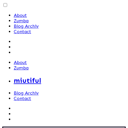
Skip
to
About
content
Zumba
Blog Archiv
Contact
About
Zumba
miutiful
Blog Archiv
Contact