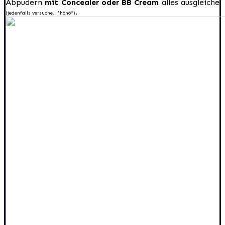
Abpudern
mit Concealer oder BB Cream
alles ausgleiche
.
(jedenfalls versuche.. *höhö*)