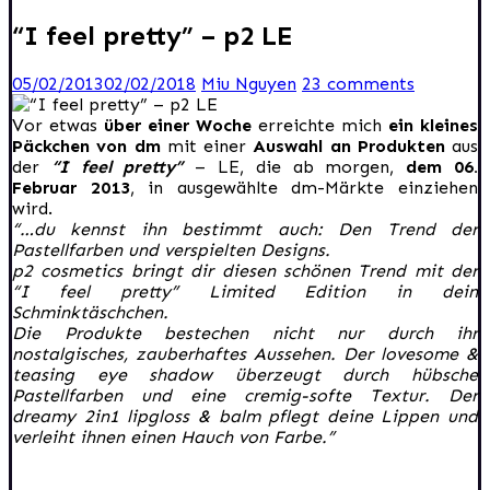
“I feel pretty” – p2 LE
05/02/2013
02/02/2018
Miu Nguyen
23 comments
Vor etwas
über einer Woche
erreichte mich
ein kleines
Päckchen von dm
mit einer
Auswahl an Produkten
aus
der
“I feel pretty”
– LE, die ab morgen,
dem 06.
Februar 2013
, in ausgewählte dm-Märkte einziehen
wird.
“…du kennst ihn bestimmt auch: Den Trend der
Pastellfarben und verspielten Designs.
p2 cosmetics bringt dir diesen schönen Trend mit der
“I feel pretty” Limited Edition in dein
Schminktäschchen.
Die Produkte bestechen nicht nur durch ihr
nostalgisches, zauberhaftes Aussehen. Der lovesome &
teasing eye shadow überzeugt durch hübsche
Pastellfarben und eine cremig-softe Textur. Der
dreamy 2in1 lipgloss & balm pflegt deine Lippen und
verleiht ihnen einen Hauch von Farbe.”