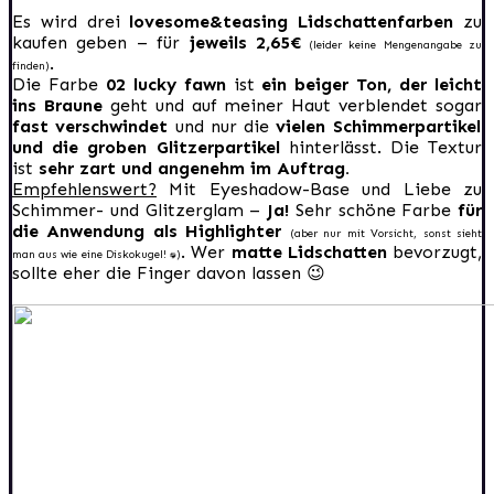
Es wird drei
lovesome&teasing Lidschattenfarben
zu
kaufen geben – für
jeweils 2,65€
(leider keine Mengenangabe zu
.
finden)
Die Farbe
02 lucky fawn
ist
ein beiger Ton, der leicht
ins Braune
geht und auf meiner Haut verblendet sogar
fast verschwindet
und nur die
vielen Schimmerpartikel
und die groben Glitzerpartikel
hinterlässt. Die Textur
ist
sehr zart und angenehm im Auftrag.
Empfehlenswert?
Mit Eyeshadow-Base und Liebe zu
Schimmer- und Glitzerglam –
Ja!
Sehr schöne Farbe
für
die Anwendung als Highlighter
(aber nur mit Vorsicht, sonst sieht
. Wer
matte Lidschatten
bevorzugt,
man aus wie eine Diskokugel! :D)
sollte eher die Finger davon lassen 😉