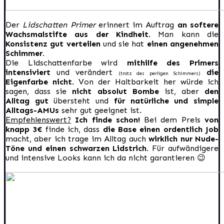
Der
Lidschatten Primer
erinnert im Auftrag
an softere
Wachsmalstifte aus der Kindheit
. Man kann die
Konsistenz gut verteilen
und sie hat
einen angenehmen
Schimmer.
Die Lidschattenfarbe wird
mithilfe des Primers
intensiviert
und verändert
die
(trotz des perligen Schimmers)
Eigenfarbe nicht
. Von der Haltbarkeit her würde ich
sagen, dass sie
nicht absolut Bombe
ist, aber
den
Alltag gut
übersteht und
für natürliche und simple
Alltags-AMUs
sehr gut geeignet ist.
Empfehlenswert?
Ich finde schon!
Bei dem Preis
von
knapp 3€
finde ich, dass
die Base einen ordentlich Job
macht, aber ich trage im Alltag auch
wirklich nur Nude-
Töne und einen schwarzen Lidstrich.
Für aufwändigere
und intensive Looks kann ich da nicht garantieren 😉