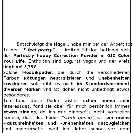
Entschuldigt die Nägel.. habe mir bei der Arbeit fas
In der
“I feel pretty”
– Limited Edition befindet sich
das
Perfectly happy Correction Powder
in
010 Color
Your Life.
Enthalten sind
10g
, ist vegan und
der Preis
liegt bei 3,75€.
Solche
Mosaikpuder
, die durch die verschiedenen
Farben
Rötungen neutralisieren
und
Unebenheiten
kaschieren
soll, gibt es auch
im Standardsortiment
diverser Marken
und ist daher nicht unbedingt etwas
besonderes.
Ich fand diese Puder bisher
schon immer sehr
interessant
, fand sie aber für mich persönlich immer
etwas sinnlos
, da ich mir einerseits nicht vorstellen
konnte, dass das Puder
“stark genug”
ist,
um meine
Hautunreinheiten und -unebenheiten auszugleichen
und andererseits, weil ich lieber schon vor dem