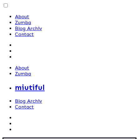
Skip
to
About
content
Zumba
Blog Archiv
Contact
About
Zumba
miutiful
Blog Archiv
Contact