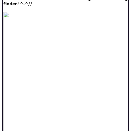
finden! ^-^//