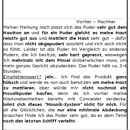
Vorher – Nachher
Meiner Meinung nach passt sich das Puder
sehr gut dem
Hautton an
und
für ein Puder gleicht es meine Haut
relativ gut aus
und
mattiert die Haut
sehr gut – dafür
dass man
nicht abgepudert
aussieht und sich auch nicht
so fühlt. Leider ist das Puder im Vergleich zu anderen
Pudern, die ich besitze,
sehr hart gepresst
, weswegen
ich
mehrmals mit dem Pinsel
drüberwischen muss, um
mein ganzes Gesicht abzudecken. Das Puder hält ca. 3-4
Stunden.
Empfehlenswert?
Jein…
ich find das Produkt
ganz
hübsch
und werde es nun auch benutzen
um meine Haut
zu mattieren
, aber würde mir
nicht nochmal ein
Mosaikpuder kaufen
, denn da ich vorher meine
Hautunebenheiten bereits mit Concealer verdecke,
lohnt sich dieses
“Mosaik-System”
nicht für mich.
Für
all die Glücklichen, die
nur eine minimale Abdeckung
brauchen finde ich das Puder sehr gut, da es dem Teint
noch den letzten Schliff verleiht.