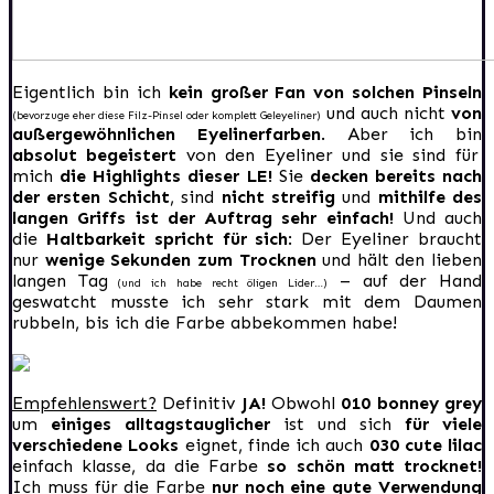
Eigentlich bin ich
kein großer Fan von solchen Pinseln
und auch nicht
von
(bevorzuge eher diese Filz-Pinsel oder komplett Geleyeliner)
außergewöhnlichen Eyelinerfarben
. Aber ich bin
absolut begeistert
von den Eyeliner und sie sind für
mich
die Highlights dieser LE!
Sie
decken bereits nach
der ersten Schicht
, sind
nicht streifig
und
mithilfe des
langen Griffs ist der Auftrag sehr einfach!
Und auch
die
Haltbarkeit spricht für sich
: Der Eyeliner braucht
nur
wenige Sekunden zum Trocknen
und hält den lieben
langen Tag
– auf der Hand
(und ich habe recht öligen Lider…)
geswatcht musste ich sehr stark mit dem Daumen
rubbeln, bis ich die Farbe abbekommen habe!
Empfehlenswert?
Definitiv
JA!
Obwohl
010 bonney grey
um
einiges alltagstauglicher
ist und sich
für viele
verschiedene Looks
eignet, finde ich auch
030 cute lilac
einfach klasse, da die Farbe
so schön matt trocknet!
Ich muss für die Farbe
nur noch eine gute Verwendung