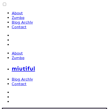
Skip
to
About
content
Zumba
Blog Archiv
Contact
About
Zumba
miutiful
Blog Archiv
Contact