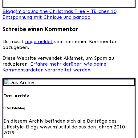
Beitragsnavigation
Bloggin’ around the Christmas Tree – Türchen 10
Entspannung mit Clinique und pandoo
Schreibe einen Kommentar
Du musst
angemeldet
sein, um einen Kommentar
abzugeben.
Diese Website verwendet Akismet, um Spam zu
reduzieren.
Erfahre mehr darüber, wie deine
Kommentardaten verarbeitet werden
.
Das Archiv
Lifestyleblog
In diesem Archiv befinden sich alle Beiträge des
Lifestyle-Blogs www.miutiful.de aus den Jahren 2010-
2019.