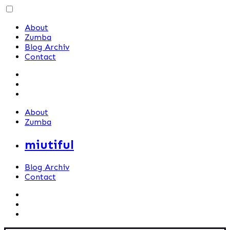
Skip
to
About
content
Zumba
Blog Archiv
Contact
About
Zumba
miutiful
Blog Archiv
Contact