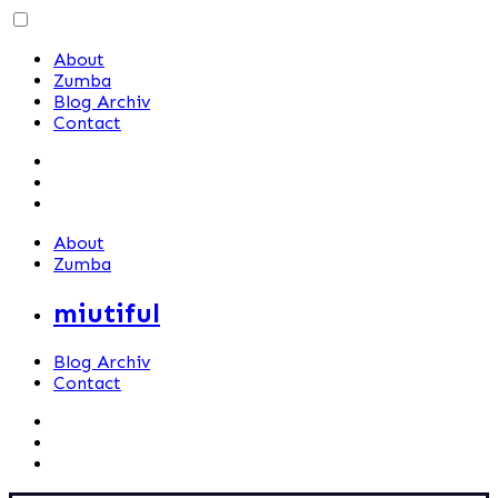
Skip
to
About
content
Zumba
Blog Archiv
Contact
About
Zumba
miutiful
Blog Archiv
Contact