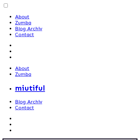
Skip
to
About
content
Zumba
Blog Archiv
Contact
About
Zumba
miutiful
Blog Archiv
Contact