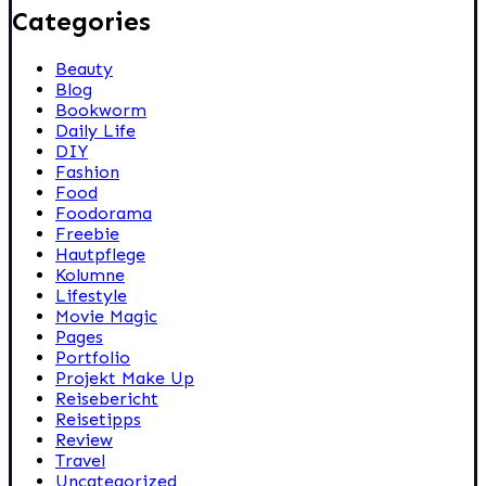
Categories
Beauty
Blog
Bookworm
Daily Life
DIY
Fashion
Food
Foodorama
Freebie
Hautpflege
Kolumne
Lifestyle
Movie Magic
Pages
Portfolio
Projekt Make Up
Reisebericht
Reisetipps
Review
Travel
Uncategorized