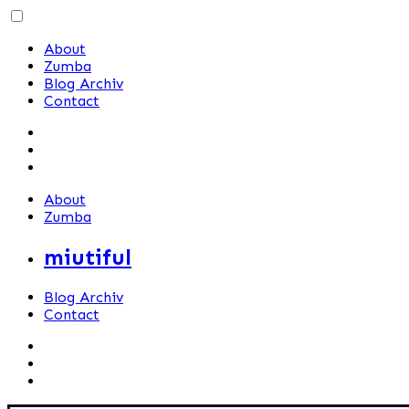
Skip
to
About
content
Zumba
Blog Archiv
Contact
About
Zumba
miutiful
Blog Archiv
Contact