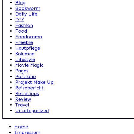
Blog
Bookworm
Daily Life
DIY
Fashion
Food
Foodorama
Freebie
Hautpflege
Kolumne
Lifestyle
Movie Magic
Pages
Portfolio
Projekt Make Up
Reisebericht
Reisetipps
Review
Travel
Uncategorized
Home
Impressum