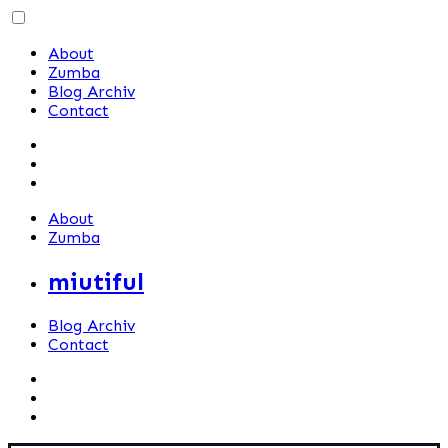
Skip
to
About
content
Zumba
Blog Archiv
Contact
About
Zumba
miutiful
Blog Archiv
Contact