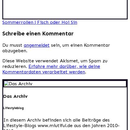
Beitragsnavigation
Sommerrollen | Fisch oder Hoi Sin
Schreibe einen Kommentar
Du musst
angemeldet
sein, um einen Kommentar
abzugeben.
Diese Website verwendet Akismet, um Spam zu
reduzieren.
Erfahre mehr darüber, wie deine
Kommentardaten verarbeitet werden
.
Das Archiv
Lifestyleblog
In diesem Archiv befinden sich alle Beiträge des
Lifestyle-Blogs www.miutiful.de aus den Jahren 2010-