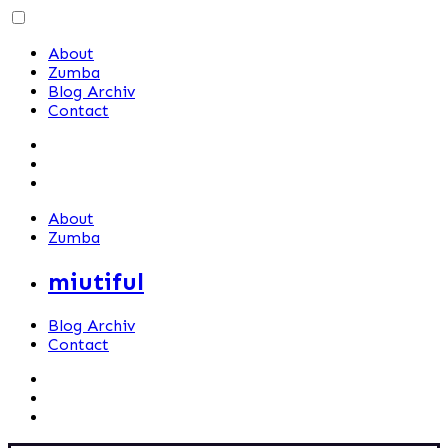
Skip
to
About
content
Zumba
Blog Archiv
Contact
About
Zumba
miutiful
Blog Archiv
Contact