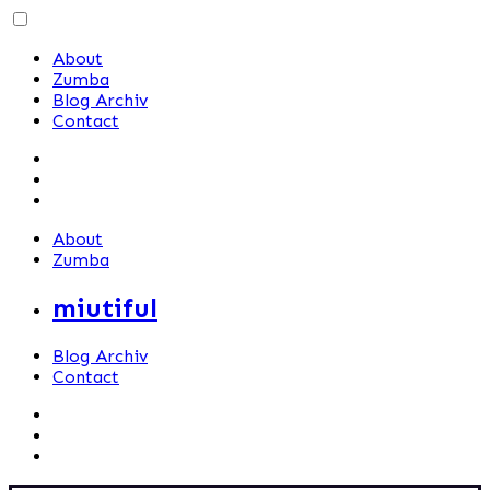
Skip
to
About
content
Zumba
Blog Archiv
Contact
About
Zumba
miutiful
Blog Archiv
Contact