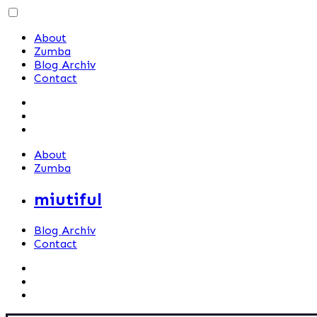
Skip
to
About
content
Zumba
Blog Archiv
Contact
About
Zumba
miutiful
Blog Archiv
Contact