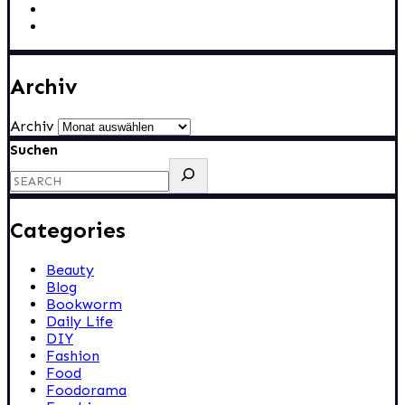
Archiv
Archiv
Suchen
Categories
Beauty
Blog
Bookworm
Daily Life
DIY
Fashion
Food
Foodorama