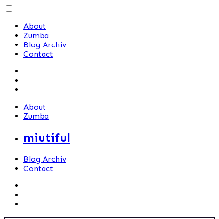
Skip
to
About
content
Zumba
Blog Archiv
Contact
About
Zumba
miutiful
Blog Archiv
Contact