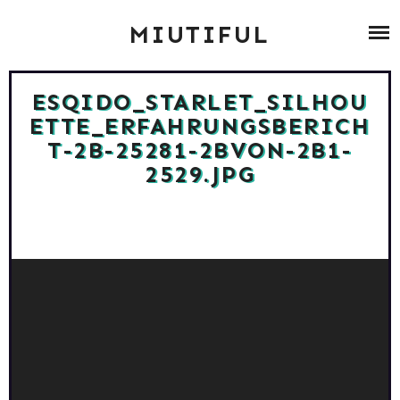
Skip
ABOUT
MIUTIFUL
to
content
ZUMBA
ESQIDO_STARLET_SILHOU
ETTE_ERFAHRUNGSBERICH
BLOG ARCHIV
T-2B-25281-2BVON-2B1-
2529.JPG
CONTACT