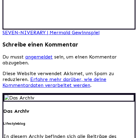
Beitragsnavigation
SEVEN-NIVERARY | Mermaid Gewinnspiel
Schreibe einen Kommentar
Du musst
angemeldet
sein, um einen Kommentar
abzugeben.
Diese Website verwendet Akismet, um Spam zu
reduzieren.
Erfahre mehr darüber, wie deine
Kommentardaten verarbeitet werden
.
Das Archiv
Lifestyleblog
In diesem Archiv befinden sich alle Beiträge des