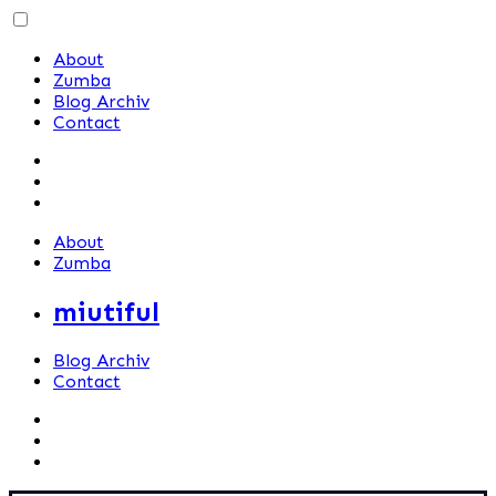
Skip
to
About
content
Zumba
Blog Archiv
Contact
About
Zumba
miutiful
Blog Archiv
Contact