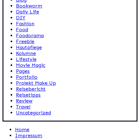
Bookworm
Daily Life
DIY
Fashion
Food
Foodorama
Freebie
Hautpflege
Kolumne
Lifestyle
Movie Magic
Pages
Portfolio
Projekt Make Up
Reisebericht
Reisetipps
Review
Travel
Uncategorized
Home
Impressum