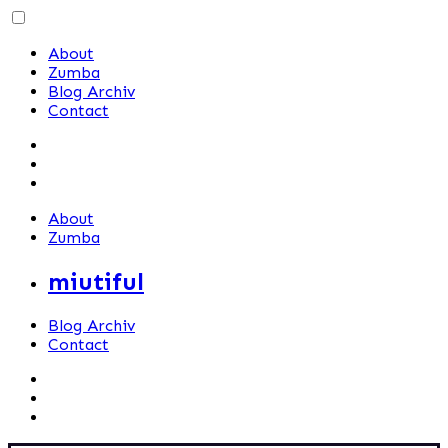
Skip
to
About
content
Zumba
Blog Archiv
Contact
About
Zumba
miutiful
Blog Archiv
Contact