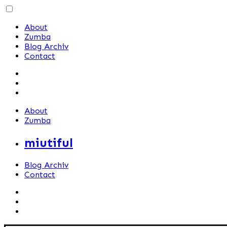
Skip
to
About
content
Zumba
Blog Archiv
Contact
About
Zumba
miutiful
Blog Archiv
Contact