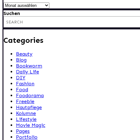
Archiv
Suchen
Categories
Beauty
Blog
Bookworm
Daily Life
DIY
Fashion
Food
Foodorama
Freebie
Hautpflege
Kolumne
Lifestyle
Movie Magic
Pages
Portfolio