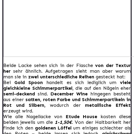
Beide Lacke sehen sich in der Flasche
von der Textur
her
sehr ähnlich. Aufgetragen sieht man aber warum
man sie in
zwei unterschiedliche Reihen
gesteckt hat:
Bei
Gold Spoon
handelt es sich lediglich um
viele
gleichkleine Schimmerpartikel
, die auf den Nägeln eher
semi-deckend
sind.
December Wine
hingegen besteht
aus einer
satten, roten Farbe und Schimmerpartikeln in
Rot und Silbern,
wodurch der
metallische Effekt
erzeugt wird.
Wie alle Nagellacke von
Etude House
kosten diese
beiden jeweils um die
1-1,50€
. Von der Haltbarkeit her
finde ich den
goldenen Löffel
um einiges schlechter als
den Roten – beide lassen sich jedoch
gleichschwer