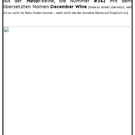
aus der
Metal
-Reihe, die Nummer
#342
mit dem
übersetzten Namen
December Wine
[habe es direkt übersetzt, weil
ich es nicht im Netz finden konnte – weiß nicht wie der korrekte Name auf Englisch ist].