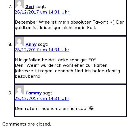
Geri
sagt:
28/12/2017 um 14:31 Uhr
December Wine ist mein absoluter Favorit =) Der
goldton ist leider gar nicht mein Fall.
Anhy
sagt:
28/12/2017 um 14:31 Uhr
Mir gefallen beide Lacke sehr gut *0*
Den "Wein" würde ich wohl eher zur kalten
Jahreszeit tragen, dennoch find ich beide richtig
bezaubernd
Tammy
sagt:
28/12/2017 um 14:31 Uhr
Den roten finde ich ziemlich cool 😀
Comments are closed.