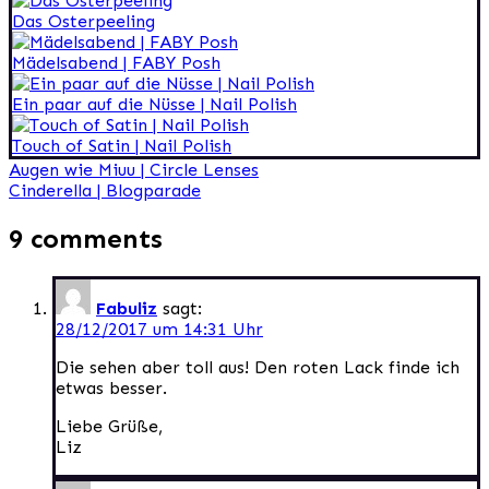
Das Osterpeeling
Mädelsabend | FABY Posh
Ein paar auf die Nüsse | Nail Polish
Touch of Satin | Nail Polish
Beitragsnavigation
Augen wie Miuu | Circle Lenses
Cinderella | Blogparade
9 comments
Fabuliz
sagt:
28/12/2017 um 14:31 Uhr
Die sehen aber toll aus! Den roten Lack finde ich
etwas besser.
Liebe Grüße,
Liz