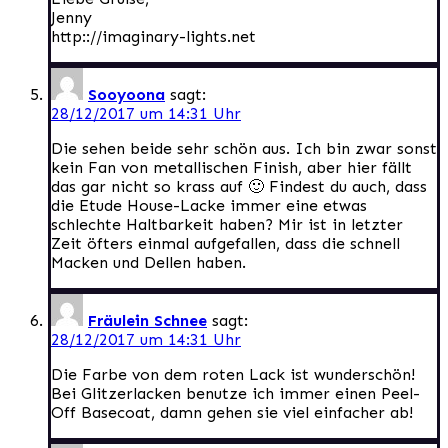
Jenny
http:://imaginary-lights.net
Sooyoona
sagt:
28/12/2017 um 14:31 Uhr
Die sehen beide sehr schön aus. Ich bin zwar sonst
kein Fan von metallischen Finish, aber hier fällt
das gar nicht so krass auf 🙂 Findest du auch, dass
die Etude House-Lacke immer eine etwas
schlechte Haltbarkeit haben? Mir ist in letzter
Zeit öfters einmal aufgefallen, dass die schnell
Macken und Dellen haben.
Fräulein Schnee
sagt:
28/12/2017 um 14:31 Uhr
Die Farbe von dem roten Lack ist wunderschön!
Bei Glitzerlacken benutze ich immer einen Peel-
Off Basecoat, damn gehen sie viel einfacher ab!