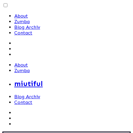
Skip
to
About
content
Zumba
Blog Archiv
Contact
About
Zumba
miutiful
Blog Archiv
Contact