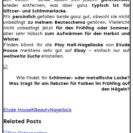
wieder entfernen, was aber ganz
typisch ist für
Glitzer- und Schimmerlacke.
Mir
persönlich
gefallen beide ganz gut, obwohl sie nicht
unbedingt
zu meinem Beuteschema
gehören. Vielleicht
nicht unbedingt jetzt
für den Frühling oder Sommer
,
aber sehr hübsch
zum Aufwärmen für den Herbst und
Winter.
Finden könnt ihr die
Play Nail-Nagellacke
von
Etude
House
meistens sehr gut auf
Ebay
– einfach nur auf
weltweite Suche
einstellen.
Wie findet ihr
Schimmer- oder metallische Lacke?
Was tragt ihr am liebsten für Farben im Frühling auf
den Nägeln?
Etude House
KBeauty
Nagellack
Related Posts