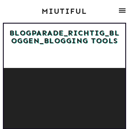
Skip
ABOUT
MIUTIFUL
to
content
ZUMBA
BLOGPARADE_RICHTIG_BL
OGGEN_BLOGGING TOOLS
BLOG ARCHIV
CONTACT