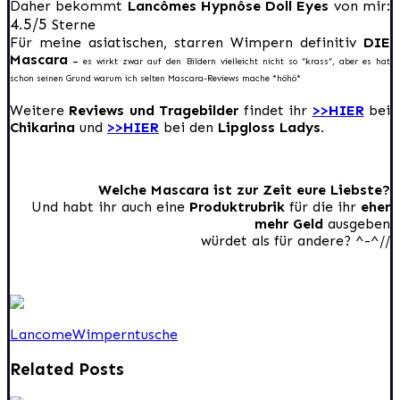
Daher bekommt
Lancômes Hypnôse Doll Eyes
von mir:
4.5/5
Sterne
Für meine asiatischen, starren Wimpern definitiv
DIE
Mascara
–
es wirkt zwar auf den Bildern vielleicht nicht so “krass”, aber es hat
schon seinen Grund warum ich selten Mascara-Reviews mache *höhö*
Weitere
Reviews und Tragebilder
findet ihr
>>HIER
bei
Chikarina
und
>>HIER
bei den
Lipgloss Ladys.
Welche Mascara ist zur Zeit eure Liebste?
Und habt ihr auch eine
Produktrubrik
für die ihr
eher
mehr Geld
ausgeben
würdet als für andere? ^-^//
Lancome
Wimperntusche
Related Posts