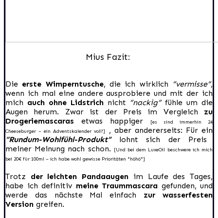
Mius Fazit:
Die
erste Wimperntusche
, die ich wirklich
“vermisse”
,
wenn ich mal eine andere ausprobiere und mit der ich
mich
auch ohne Lidstrich
nicht
“nackig”
fühle um die
Augen herum. Zwar ist der Preis im Vergleich
zu
Drogeriemascaras
etwas happiger
[es sind immerhin 24
, aber andererseits: Für ein
Cheeseburger – ein Adventskalender voll!]
“Rundum-Wohlfühl-Produkt”
lohnt sich der Preis
meiner Meinung nach schon.
[Und bei dem LuxeOil beschwere ich mich
bei 20€ für 100ml – ich habe wohl gewisse Prioritäten *höhö*]
Trotz
der leichten Pandaaugen
im Laufe des Tages,
habe ich definitiv
meine Traummascara
gefunden, und
werde das nächste Mal einfach
zur wasserfesten
Version
greifen.