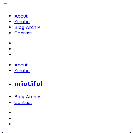
Skip
to
About
content
Zumba
Blog Archiv
Contact
About
Zumba
miutiful
Blog Archiv
Contact