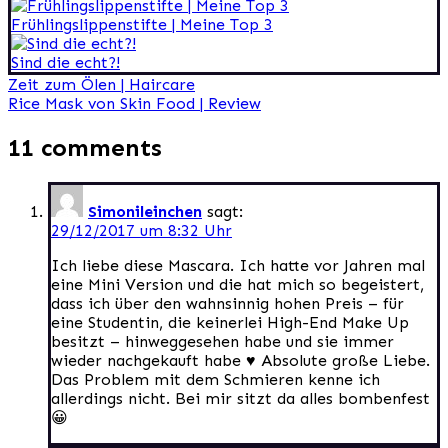
Frühlingslippenstifte | Meine Top 3
Sind die echt?!
Beitragsnavigation
Zeit zum Ölen | Haircare
Rice Mask von Skin Food | Review
11 comments
Simonileinchen
sagt:
29/12/2017 um 8:32 Uhr
Ich liebe diese Mascara. Ich hatte vor Jahren mal
eine Mini Version und die hat mich so begeistert,
dass ich über den wahnsinnig hohen Preis – für
eine Studentin, die keinerlei High-End Make Up
besitzt – hinweggesehen habe und sie immer
wieder nachgekauft habe ♥ Absolute große Liebe.
Das Problem mit dem Schmieren kenne ich
allerdings nicht. Bei mir sitzt da alles bombenfest
😀