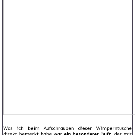
Was ich beim Aufschrauben dieser Wimperntusche
direkt bemerkt habe war
ein besonderer Duft
, der mir