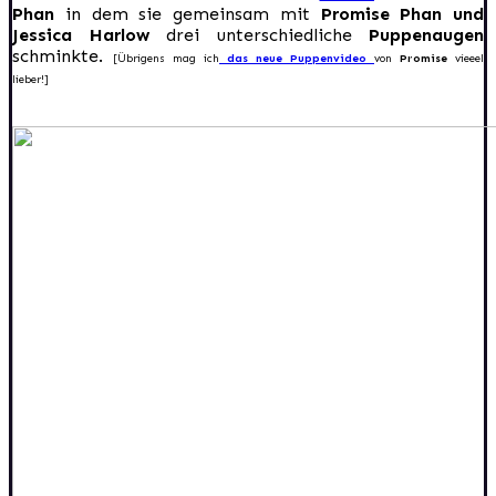
Phan
in dem sie gemeinsam mit
Promise Phan und
Jessica Harlow
drei unterschiedliche
Puppenaugen
schminkte.
[Übrigens mag ich
das neue Puppenvideo
von
Promise
vieeel
lieber!]