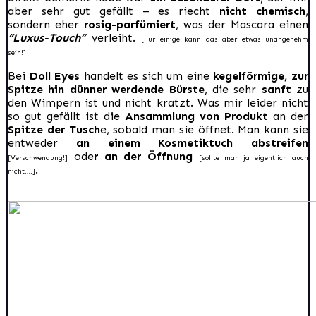
aber sehr gut gefällt – es riecht
nicht chemisch
,
sondern eher
rosig-parfümiert
, was der Mascara einen
“Luxus-Touch”
verleiht.
[Für einige kann das aber etwas unangenehm
sein!]
Bei
Doll Eyes
handelt es sich um eine
kegelförmige, zur
Spitze hin dünner werdende Bürste
, die sehr
sanft
zu
den Wimpern ist und nicht kratzt. Was mir leider nicht
so gut gefällt ist die
Ansammlung von Produkt
an der
Spitze der Tusch
e, sobald man sie öffnet. Man kann sie
entweder
an einem Kosmetiktuch abstreifen
ode
r an der Öffnung
[Verschwendung!]
[sollte man ja eigentlich auch
.
nicht….]