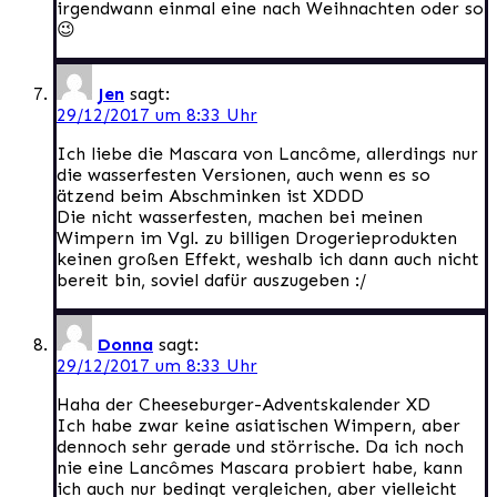
irgendwann einmal eine nach Weihnachten oder so
😉
Jen
sagt:
29/12/2017 um 8:33 Uhr
Ich liebe die Mascara von Lancôme, allerdings nur
die wasserfesten Versionen, auch wenn es so
ätzend beim Abschminken ist XDDD
Die nicht wasserfesten, machen bei meinen
Wimpern im Vgl. zu billigen Drogerieprodukten
keinen großen Effekt, weshalb ich dann auch nicht
bereit bin, soviel dafür auszugeben :/
Donna
sagt:
29/12/2017 um 8:33 Uhr
Haha der Cheeseburger-Adventskalender XD
Ich habe zwar keine asiatischen Wimpern, aber
dennoch sehr gerade und störrische. Da ich noch
nie eine Lancômes Mascara probiert habe, kann
ich auch nur bedingt vergleichen, aber vielleicht