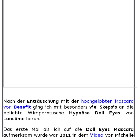
Nach der
Enttäuschung
mit der
hochgelobten Mascara
von
Benefit
ging ich mit besonders
viel Skepsis
an die
beliebte Wimperntusche
Hypnôse Doll Eyes
von
Lancôme
heran.
Das erste Mal als ich auf die
Doll Eyes Mascara
aufmerksam wurde war
2011
in dem
Video
von
Michelle