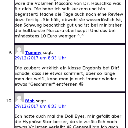
wäre die Volumen Mascara von Dr. Hauschka was
für dich. Die habe ich seit kurzem und bin
begeistert! Mache die Tage auch noch eine Review
dazu fertig… Sie hält, obwohl sie wasserlöslich ist,
den Schwung beachtlich gut und ist bei mir bisher
die haltbarste Mascara überhaupt! Und das bei
mindestens 10 Euro weniger ^.^
Tammy
sagt:
29/12/2017 um 8:33 Uhr
Die zaubert wirklich ein klasse Ergebnis bei Dir!
Schade, dass sie etwas schmiert, aber so lange
man das weiß, kann man ja auch immer wieder
etwas "Geschmier" entfernen 😀
Binh
sagt:
29/12/2017 um 8:33 Uhr
Ich hatte auch mal die Doll Eyes, mir gefällt aber
die Hypnôse Star besser, da sie zusätzlich noch
etwas Volumen verleiht 😀 Generell bin ich auch