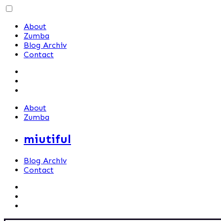
Skip
to
About
content
Zumba
Blog Archiv
Contact
About
Zumba
miutiful
Blog Archiv
Contact