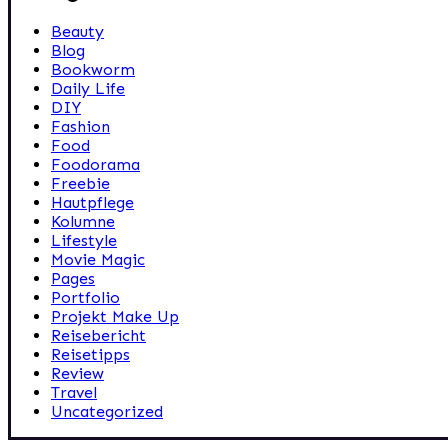
Beauty
Blog
Bookworm
Daily Life
DIY
Fashion
Food
Foodorama
Freebie
Hautpflege
Kolumne
Lifestyle
Movie Magic
Pages
Portfolio
Projekt Make Up
Reisebericht
Reisetipps
Review
Travel
Uncategorized