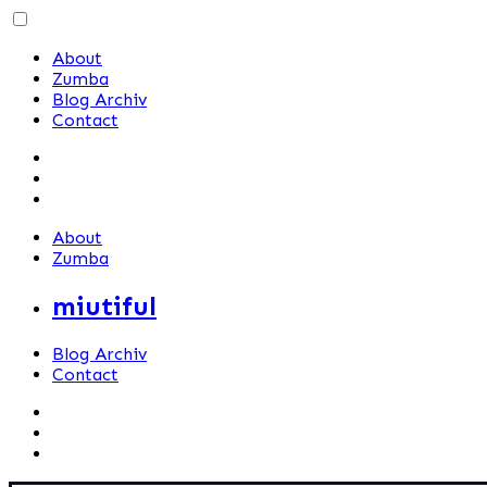
Skip
to
About
content
Zumba
Blog Archiv
Contact
About
Zumba
miutiful
Blog Archiv
Contact