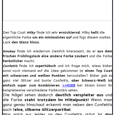
Den T
op Coat
Milky
finde ich sehr
ernüchternd
:
Milk
y
hellt
die
eigentliche Farbe
um ein minimalste
s auf
und fügt diesem matten
Lack
den Glanz hinzu
.
Smokey
finde ich wiederrum ziemlich interessant, da er
aus dem
frischen Frühlingslack
eine andere
Farbe zaubert
und die Farbe
herbstlicher
macht.
Confettis
finde ich
superhübsch
und i
ch frage mich
, wieso b
isher
sonst noch niemand auf die
Idee gekommen ist
einen Top Coat
mit schwarzen un
d weißen Punkten
herzustellen? Bisher g
ab es
ganz viel Glitzer
und bunte Confe
ttis,
aber
Schwarz-Weiß ist
einfach
super zum
Kom
binieren.
>>HIER
bei Ekiem
könnt ihr
be
ispielsweise verschiedene Farbkombis sehen.
Die Nägel sehen dadurch
deutlich verspielter aus
und
die Farbe
steht trotzdem im Mittelpunkt!
Wenn man
ganz genau hinschaut erkennt man neben den Confettis
auch f
eine, silberne Glitzerpartikel.
Was mich nur leider an den Confettis stört ist
das