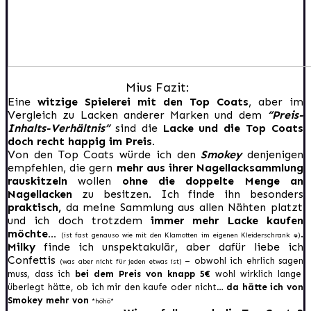
Mius Fazit:
Eine
witzige Spielerei mit den Top Coats
, aber im
Vergleich zu Lacken anderer Marken und dem
“Preis-
Inhalts-Verhältnis”
sind die
Lacke und die Top Coats
doch recht happig im Preis.
Von den Top Coats würde ich den
Smokey
denjenigen
empfehlen, die gern
mehr aus ihrer Nagellacksammlung
rauskitzeln
wollen
ohne die doppelte Menge an
Nagellacken
zu besitzen. Ich finde ihn besonders
praktisch,
da meine Sammlung aus allen Nähten platzt
und ich doch trotzdem
immer mehr Lacke kaufen
möchte…
.
(ist fast genauso wie mit den Klamotten im eigenen Kleiderschrank :D)
Milky
finde ich unspektakulär, aber dafür liebe ich
Confettis
– obwo
hl ich ehrlich sagen
(was aber nicht für jeden etwas ist)
muss, dass ich
bei dem Preis v
on knapp 5€
wohl wirklich lange
überlegt hätte, ob ich mir den kaufe oder nicht…
da h
ätte ich von
Smokey mehr von
*höhö*