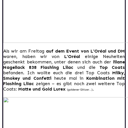
Als wir am Freitag
auf dem Event von L’Oréal und DM
waren, haben wir von
L’Oréal
einige Neuheiten
geschenkt bekommen, unter denen sich auch der
lilane
Nagellack 838 Flashing Lilac
und die
Top Coats
befanden. Ich wollte euch die drei Top Coats
Milky,
Smokey und Confetti
heute mal in
Kombination mit
Flashing Lilac
zeigen – es gibt noch zwei weitere Top
Coats:
Matte und Gold Lurex
.
(goldener Glitzer…)