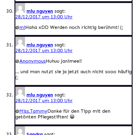
miu nguyen
sagt:
28/12/2017 um 13:00 Uhr
@
mi
Haha xDD Werden noch richtig berühmt! (;
miu nguyen
sagt:
28/12/2017 um 13:00 Uhr
@
Anonymous
Huhuu Janimee!!
… und man nutzt sie ja jetzt auch nicht sooo häufig
(;
miu nguyen
sagt:
28/12/2017 um 13:00 Uhr
@
Miss.Tammy
Danke für den Tipp mit den
getönten Pflegestiften! 😀
Sandra
sagt: