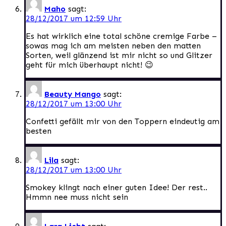
Maho
sagt:
28/12/2017 um 12:59 Uhr
Es hat wirklich eine total schöne cremige Farbe –
sowas mag ich am meisten neben den matten
Sorten, weil glänzend ist mir nicht so und Glitzer
geht für mich überhaupt nicht! 😉
Beauty Mango
sagt:
28/12/2017 um 13:00 Uhr
Confetti gefällt mir von den Toppern eindeutig am
besten
Lila
sagt:
28/12/2017 um 13:00 Uhr
Smokey klingt nach einer guten Idee! Der rest..
Hmmn nee muss nicht sein