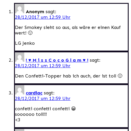
Anonym
sagt:
28/12/2017 um 12:59 Uhr
Der Smokey sieht so aus, als wäre er einen Kauf
wert! 🙂
LG Jenko
! ♥ M i s s C o c o G l a m ♥ !
sagt:
28/12/2017 um 12:59 Uhr
Den Confetti-Topper hab ich auch, der ist toll 🙂
cardiac
sagt:
28/12/2017 um 12:59 Uhr
confetti confetti confetti 😀
soooooo toll!!!
<3