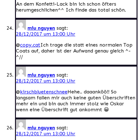
An dem Konfetti-Lack bin ich schon öfters
herumgeschlichen^^ Ich finde das total schön.
miu nguyen
sagt:
28/12/2017 um 13:00 Uhr
@
copy.cat
Ich trage die statt eines normalen Top
Coats auf, daher ist der Aufwand genau gleich ^-
^//
miu nguyen
sagt:
28/12/2017 um 13:00 Uhr
@
kirschbluetenschnee
Hehe.. daaanköö!! So
langsam fallen mir auch keine guten Überschriften
mehr ein und bin auch immer stolz wie Oskar
wenn eine Überschrift gut ankommt 😀
miu nguyen
sagt:
28/12/2017 um 13:00 Uhr