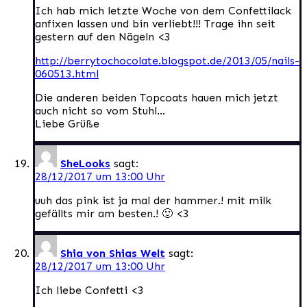
Ich hab mich letzte Woche von dem Confettilack
anfixen lassen und bin verliebt!!! Trage ihn seit
gestern auf den Nägeln <3
http://berrytochocolate.blogspot.de/2013/05/nails-
060513.html
Die anderen beiden Topcoats hauen mich jetzt
auch nicht so vom Stuhl…
Liebe Grüße
SheLooks
sagt:
28/12/2017 um 13:00 Uhr
uuh das pink ist ja mal der hammer.! mit milk
gefällts mir am besten.! 🙂 <3
Shia von Shias Welt
sagt:
28/12/2017 um 13:00 Uhr
Ich liebe Confetti <3