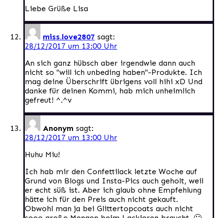
Liebe Grüße Lisa
miss.love2807
sagt:
28/12/2017 um 13:00 Uhr
An sich ganz hübsch aber irgendwie dann auch
nicht so "will ich unbeding haben"-Produkte. Ich
mag deine Überschrift übrigens voll hihi xD Und
danke für deinen Kommi, hab mich unheimlich
gefreut! ^.^v
Anonym
sagt:
28/12/2017 um 13:00 Uhr
Huhu Miu!
Ich hab mir den Confettilack letzte Woche auf
Grund von Blogs und Insta-Pics auch geholt, weil
er echt süß ist. Aber ich glaub ohne Empfehlung
hätte ich für den Preis auch nicht gekauft.
Obwohl man ja bei Glittertopcoats auch nicht
sooo große Mengen beim Lackieren braucht. 🙂