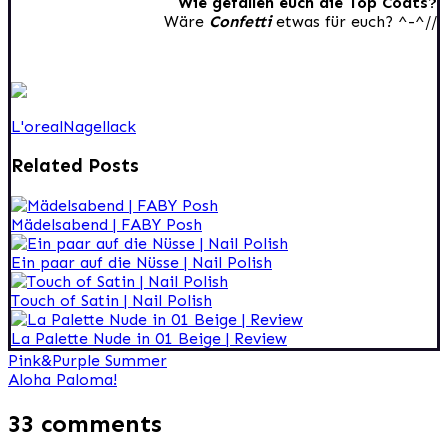
Wie gefallen euch die Top Coats?
Wäre
Confetti
etwas für euch? ^-^//
L'oreal
Nagellack
Related Posts
Mädelsabend | FABY Posh
Ein paar auf die Nüsse | Nail Polish
Touch of Satin | Nail Polish
La Palette Nude in 01 Beige | Review
Beitragsnavigation
Pink&Purple Summer
Aloha Paloma!
33 comments