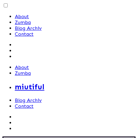
Skip
to
About
content
Zumba
Blog Archiv
Contact
About
Zumba
miutiful
Blog Archiv
Contact