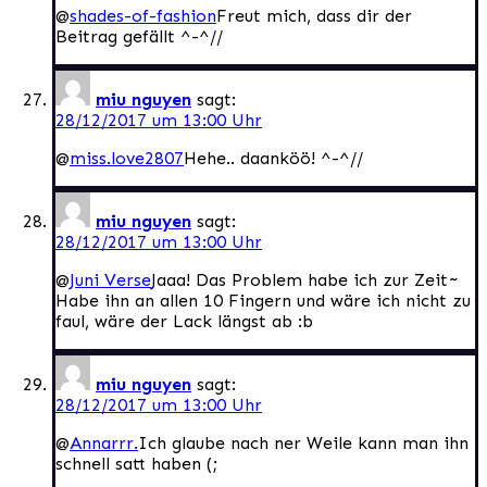
@
shades-of-fashion
Freut mich, dass dir der
Beitrag gefällt ^-^//
miu nguyen
sagt:
28/12/2017 um 13:00 Uhr
@
miss.love2807
Hehe.. daanköö! ^-^//
miu nguyen
sagt:
28/12/2017 um 13:00 Uhr
@
Juni Verse
Jaaa! Das Problem habe ich zur Zeit~
Habe ihn an allen 10 Fingern und wäre ich nicht zu
faul, wäre der Lack längst ab :b
miu nguyen
sagt:
28/12/2017 um 13:00 Uhr
@
Annarrr.
Ich glaube nach ner Weile kann man ihn
schnell satt haben (;