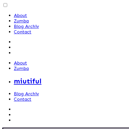
Skip
to
About
content
Zumba
Blog Archiv
Contact
About
Zumba
miutiful
Blog Archiv
Contact