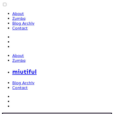
Skip
to
About
content
Zumba
Blog Archiv
Contact
About
Zumba
miutiful
Blog Archiv
Contact