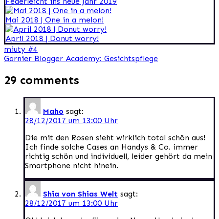
Federleicht ins neue Jahr 2019
Mai 2018 | One in a melon!
April 2018 | Donut worry!
Beitragsnavigation
miuty #4
Garnier Blogger Academy: Gesichtspflege
29 comments
Maho
sagt:
28/12/2017 um 13:00 Uhr
Die mit den Rosen sieht wirklich total schön aus!
Ich finde solche Cases an Handys & Co. immer
richtig schön und individuell, leider gehört da mein
Smartphone nicht hinein.
Shia von Shias Welt
sagt:
28/12/2017 um 13:00 Uhr