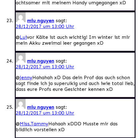
achtsamer mit meinem Handy umgegangen xD
miu nguyen
sagt:
28/12/2017 um 13:00 Uhr
@
Lui
vor Kälte ist auch wichtig! Im winter ist mir
mein Akku zweimal leer gegangen xD
miu nguyen
sagt:
28/12/2017 um 13:00 Uhr
@
Jenny
Hahahah xD Das dein Prof das auch schon
sagt finde ich ja superulkig und auch iwie total lieb,
dass eure Profs eure Gesichter kennen xD
miu nguyen
sagt:
28/12/2017 um 13:00 Uhr
@
Miss.Tammy
Hahaah xDDD Musste mir das
bildlich vorstellen xD