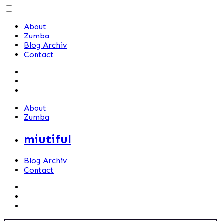
Skip
to
About
content
Zumba
Blog Archiv
Contact
About
Zumba
miutiful
Blog Archiv
Contact