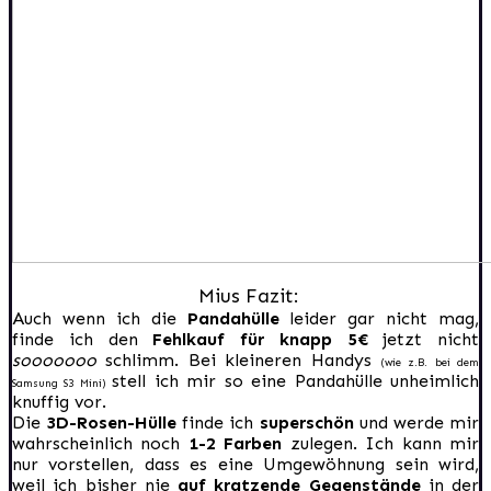
Mius Fazit:
Auch wenn ich die
Pandahülle
leider gar nicht mag,
finde ich den
Fehlkauf für knapp 5€
jetzt nicht
sooooooo
schlimm. Bei kleineren Handys
(wie z.B. bei dem
stell ich mir so eine Pandahülle unheimlich
Samsung S3 Mini)
knuffig vor.
Die
3D-Rosen-Hülle
finde ich
superschön
und werde mir
wahrscheinlich noch
1-2 Farben
zulegen. Ich kann mir
nur vorstellen, dass es eine Umgewöhnung sein wird,
weil ich bisher nie
auf kratzende Gegenstände
in der