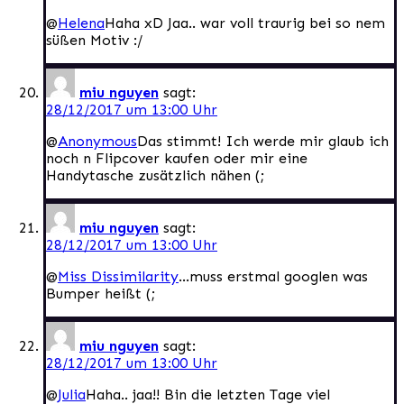
@
Helena
Haha xD Jaa.. war voll traurig bei so nem
süßen Motiv :/
miu nguyen
sagt:
28/12/2017 um 13:00 Uhr
@
Anonymous
Das stimmt! Ich werde mir glaub ich
noch n Flipcover kaufen oder mir eine
Handytasche zusätzlich nähen (;
miu nguyen
sagt:
28/12/2017 um 13:00 Uhr
@
Miss Dissimilarity
…muss erstmal googlen was
Bumper heißt (;
miu nguyen
sagt:
28/12/2017 um 13:00 Uhr
@
Julia
Haha.. jaa!! Bin die letzten Tage viel