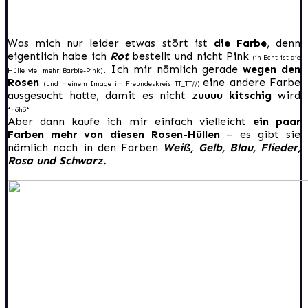
Was mich nur leider etwas stört ist
die Farbe
, denn
eigentlich habe ich
Rot
bestellt und nicht Pink
(in Echt ist die
. Ich mir nämlich gerade
wegen den
Hülle viel mehr Barbie-Pink)
Rosen
eine andere Farbe
(und meinem Image im Freundeskreis TT_TT//)
ausgesucht hatte, damit es nicht z
uuuu kitschig
wird
*höhö*
Aber dann kaufe ich mir einfach vielleicht
ein paar
Farben mehr von diesen Rosen-Hüllen
– es gibt sie
nämlich noch in den Farben
Weiß, Gelb, Blau, Flieder,
Rosa und Schwarz.