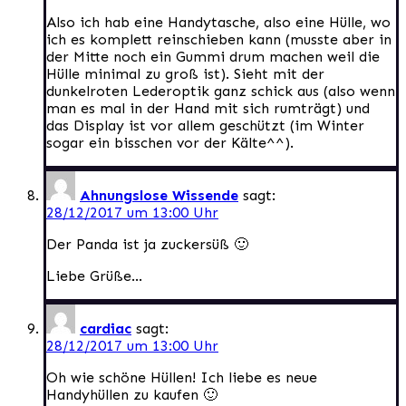
Also ich hab eine Handytasche, also eine Hülle, wo
ich es komplett reinschieben kann (musste aber in
der Mitte noch ein Gummi drum machen weil die
Hülle minimal zu groß ist). Sieht mit der
dunkelroten Lederoptik ganz schick aus (also wenn
man es mal in der Hand mit sich rumträgt) und
das Display ist vor allem geschützt (im Winter
sogar ein bisschen vor der Kälte^^).
Ahnungslose Wissende
sagt:
28/12/2017 um 13:00 Uhr
Der Panda ist ja zuckersüß 🙂
Liebe Grüße…
cardiac
sagt:
28/12/2017 um 13:00 Uhr
Oh wie schöne Hüllen! Ich liebe es neue
Handyhüllen zu kaufen 🙂