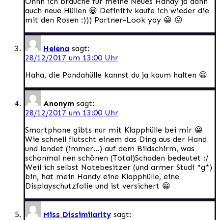
Ohhh ich brauche für meine Neues Handy ja dann
auch neue Hüllen 😀 Definitiv kaufe ich wieder die
mit den Rosen :))) Partner-Look yay 😀 😛
Helena
sagt:
28/12/2017 um 13:00 Uhr
Haha, die Pandahülle kannst du ja kaum halten 😀
Anonym
sagt:
28/12/2017 um 13:00 Uhr
Smartphone gibts nur mit Klapphülle bei mir 😀
Wie schnell flutscht einem das Ding aus der Hand
und landet (immer…) auf dem Bildschirm, was
schonmal nen schönen (Total)Schaden bedeutet :/
Weil ich selbst Notebesitzer (und armer Studi *g*)
bin, hat mein Handy eine Klapphülle, eine
Displayschutzfolie und ist versichert 😀
Miss Dissimilarity
sagt: