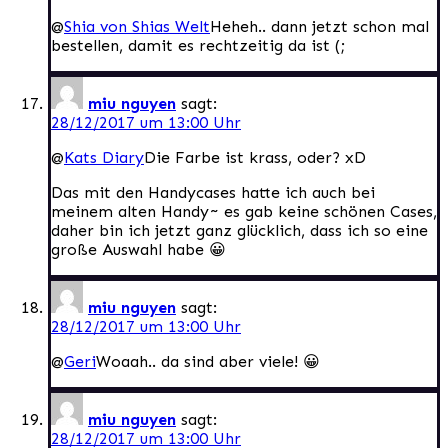
@
Shia von Shias Welt
Heheh.. dann jetzt schon mal
bestellen, damit es rechtzeitig da ist (;
miu nguyen
sagt:
28/12/2017 um 13:00 Uhr
@
Kats Diary
Die Farbe ist krass, oder? xD
Das mit den Handycases hatte ich auch bei
meinem alten Handy~ es gab keine schönen Cases,
daher bin ich jetzt ganz glücklich, dass ich so eine
große Auswahl habe 😀
miu nguyen
sagt:
28/12/2017 um 13:00 Uhr
@
Geri
Woaah.. da sind aber viele! 😀
miu nguyen
sagt:
28/12/2017 um 13:00 Uhr