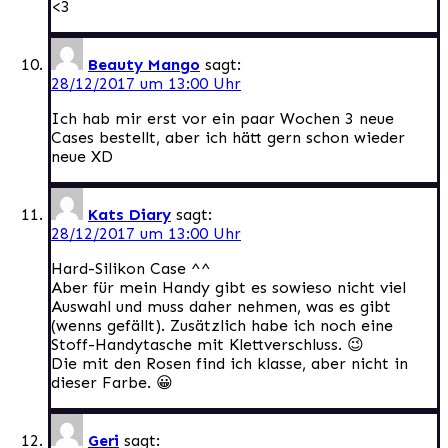
<3
Beauty Mango
sagt:
28/12/2017 um 13:00 Uhr
Ich hab mir erst vor ein paar Wochen 3 neue
Cases bestellt, aber ich hätt gern schon wieder
neue XD
Kats Diary
sagt:
28/12/2017 um 13:00 Uhr
Hard-Silikon Case ^^
Aber für mein Handy gibt es sowieso nicht viel
Auswahl und muss daher nehmen, was es gibt
(wenns gefällt). Zusätzlich habe ich noch eine
Stoff-Handytasche mit Klettverschluss. 😉
Die mit den Rosen find ich klasse, aber nicht in
dieser Farbe. 😀
Geri
sagt: