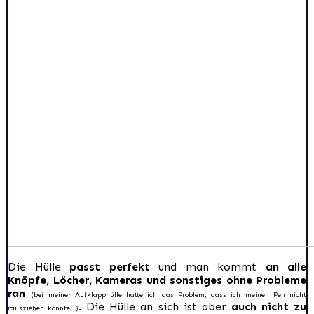
Die Hülle
passt perfekt
und man kommt
an alle
Knöpfe, Löcher, Kameras und sonstiges ohne Probleme
ran
(bei meiner Aufklapphülle hatte ich das Problem, dass ich meinen Pen nicht
. Die Hülle an sich ist aber
auch nicht zu
rausziehen konnte…)