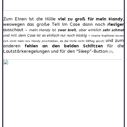
Zum Einen ist die Hülle
viel zu groß für mein Handy
,
weswegen das große Teil im Case dann noch
riesiger
ausschaut
–
mein Handy ist
zwar breit
, aber wirklich
sehr schmal
und mit dem Case ist es einfach nur noch klobig
–
(
meine Kopfhörer lassen
und zum
sich nicht mehr ans Handy anschließen, da die Hülle nicht 100
%
ig passt)
anderen
fehlen an den beiden Schlitzen
für die
Lautstärkeregelungen und für den “Sleep”-Button
.
(?)