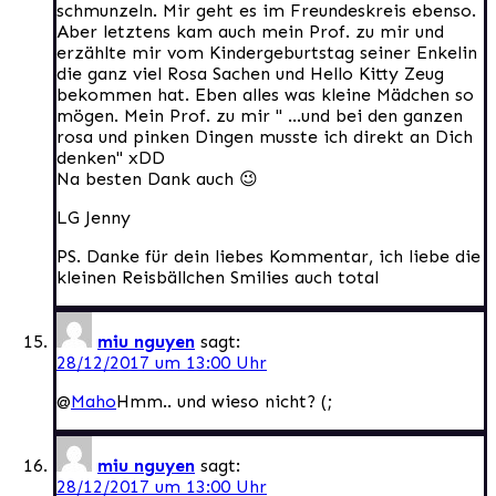
schmunzeln. Mir geht es im Freundeskreis ebenso.
Aber letztens kam auch mein Prof. zu mir und
erzählte mir vom Kindergeburtstag seiner Enkelin
die ganz viel Rosa Sachen und Hello Kitty Zeug
bekommen hat. Eben alles was kleine Mädchen so
mögen. Mein Prof. zu mir " …und bei den ganzen
rosa und pinken Dingen musste ich direkt an Dich
denken" xDD
Na besten Dank auch 😉
LG Jenny
PS. Danke für dein liebes Kommentar, ich liebe die
kleinen Reisbällchen Smilies auch total
miu nguyen
sagt:
28/12/2017 um 13:00 Uhr
@
Maho
Hmm.. und wieso nicht? (;
miu nguyen
sagt:
28/12/2017 um 13:00 Uhr