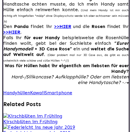
Handtasche achten musste, da ich mein Handy samt
Hülle einfach reinwerfen konnte.
(Und mein Handy ist mir auch
richtig oft hingefallen *mööp* ohne Displayschutz werde ich aber achtsamer sein müssen
:b)
Den
Panda
findet ihr
>>HIER
und die
Rosen
findet ihr
>>HIER
.
Falls ihr
für euer Handy
beispielsweise die Rosenhülle
finden wollt, gebt bei der Suchleiste einfach
“
Eurer
Handymodell
+ 3D Case Rose”
ein und
weitet die Suche
auf Weltweit auf.
(Oder probiert mal nur 3D Case aus, da gibt es auch
unheimlich viele schöne und süße Hüllen ^-^//)
Was für Hüllen habt ihr eigentlich am liebsten für euer
Handy?
Hard-/Silikoncase? Aufklapphülle? Oder am liebsten
eine Handytasche?
^-^
♥
Handyhüllen
Kawaii
Smartphone
Related Posts
Kirschblüten im Frühling