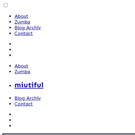
Skip
to
About
content
Zumba
Blog Archiv
Contact
About
Zumba
miutiful
Blog Archiv
Contact