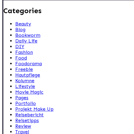
Categories
Beauty
Blog
Bookworm
Daily Life
DIY
Fashion
Food
Foodorama
Freebie
Hautpflege
Kolumne
Lifestyle
Movie Magic
Pages
Portfolio
Projekt Make Up
Reisebericht
Reisetipps
Review
Travel